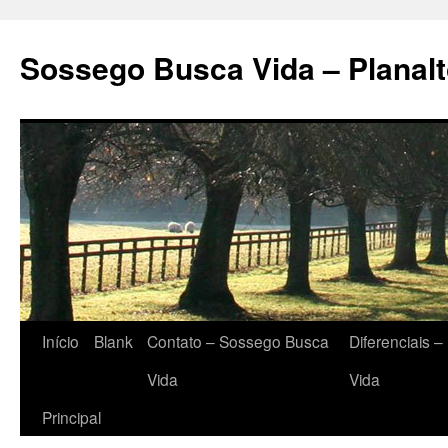
Sossego Busca Vida – Planal
Início
Blank
Contato – Sossego Busca
Diferenciais 
Vida
Vida
Principal