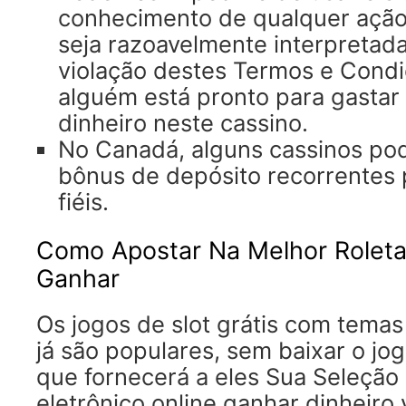
conhecimento de qualquer ação
seja razoavelmente interpreta
violação destes Termos e Condiç
alguém está pronto para gastar
dinheiro neste cassino.
No Canadá, alguns cassinos po
bônus de depósito recorrentes 
fiéis.
Como Apostar Na Melhor Roleta 
Ganhar
Os jogos de slot grátis com temas 
já são populares, sem baixar o jogo
que fornecerá a eles Sua Seleção 
eletrônico online ganhar dinheiro v