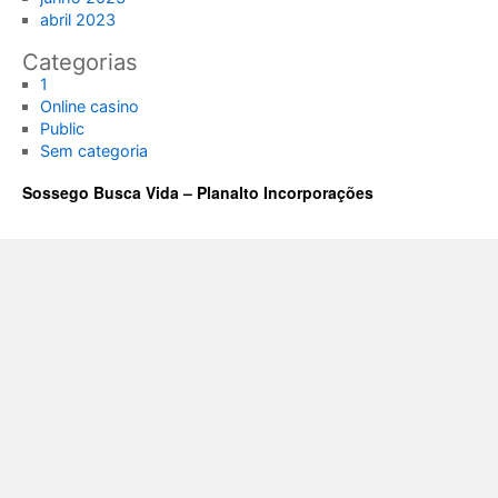
abril 2023
Categorias
1
Online casino
Public
Sem categoria
Sossego Busca Vida – Planalto Incorporações