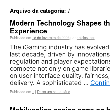
1
Arquivo da categoria:
Modern Technology Shapes t
Experience
Publicado em
18 de fevereiro de 2026
por
articlesuser
The iGaming industry has evolved 
last decade, driven by innovations
regulation and player expectatio
compete not only on game librari
on user interface quality, fairness
delivery. A sophisticated …
Conti
Publicado em
1
|
Deixe um comentário
Mobilvenlige casino apps og 