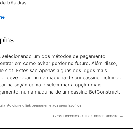
e três dias.
ne
pins
s selecionando um dos métodos de pagamento
entrar em como evitar perder no futuro. Além disso,
e slot. Estes são apenas alguns dos jogos mais
or deve jogar, numa maquina de um cassino incluindo
car na seção caixa e selecionar a opção mais
agamento, numa maquina de um cassino BetConstruct.
oria. Adicione o
link permanente
aos seus favoritos.
Giros Eletrônico Online Ganhar Dinheiro
→