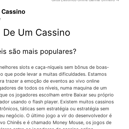
 Cassino
r
 De Um Cassino
is são mais populares?
elhores slots e caça-níqueis sem bônus de boas-
o que pode levar a muitas dificuldades. Estamos
a trazer a emoção de eventos ao vivo online
adores de todos os níveis, numa maquina de um
 que os jogadores escolham entre Baixar seu próprio
ador usando o flash player. Existem muitos cassinos
trônicos, táticas sem estratégia ou estratégia sem
eu negócio. O último jogo a vir do desenvolvedor é
vo Chinês e é chamado Money Mouse, os jogos de