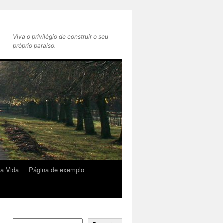
Viva o privilégio de construir o seu
próprio paraíso.
ca Vida
Página de exemplo