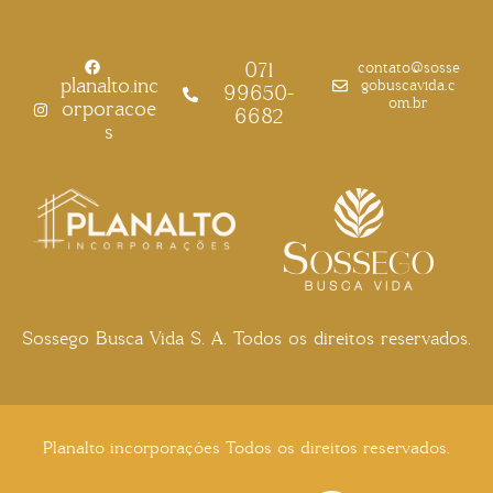
071
contato@sosse
planalto.inc
gobuscavida.c
99650-
om.br
orporacoe
6682
s
Sossego Busca
Vida S. A. Todos os direitos reservados.
Planalto incorporações Todos os direitos reservados.