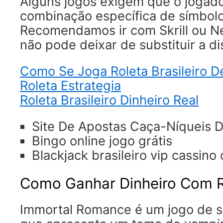
Alguns jogos exigem que o jogad
combinação específica de símbolo
Recomendamos ir com Skrill ou Net
não pode deixar de substituir a d
Como Se Joga Roleta Brasileiro D
Roleta Estrategia
Roleta Brasileiro Dinheiro Real
Site De Apostas Caça-Níqueis 
Bingo online jogo grátis
Blackjack brasileiro vip cassino 
Como Ganhar Dinheiro Com R
Immortal Romance é um jogo de s