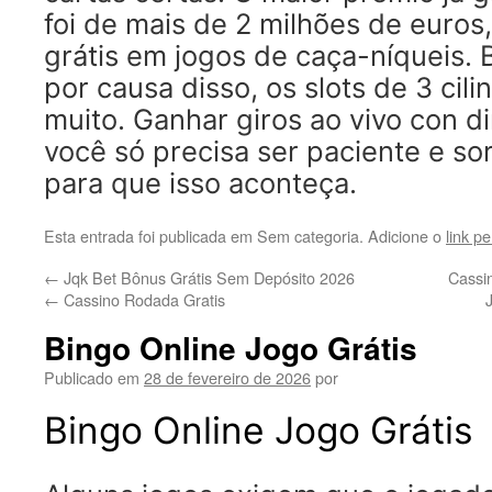
foi de mais de 2 milhões de euros
grátis em jogos de caça-níqueis. 
por causa disso, os slots de 3 ci
muito. Ganhar giros ao vivo con di
você só precisa ser paciente e sor
para que isso aconteça.
Esta entrada foi publicada em Sem categoria. Adicione o
link p
←
Jqk Bet Bônus Grátis Sem Depósito 2026
Cassi
←
Cassino Rodada Gratis
Bingo Online Jogo Grátis
Publicado em
28 de fevereiro de 2026
por
Bingo Online Jogo Grátis