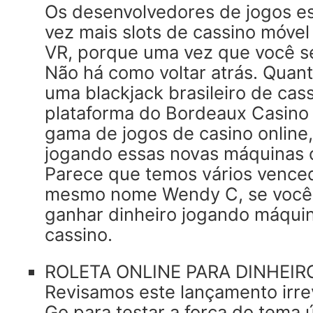
Os desenvolvedores de jogos es
vez mais slots de cassino móve
VR, porque uma vez que você se
Não há como voltar atrás. Qua
uma blackjack brasileiro de cas
plataforma do Bordeaux Casino
gama de jogos de casino online,
jogando essas novas máquinas 
Parece que temos vários vence
mesmo nome Wendy C, se você 
ganhar dinheiro jogando máquin
cassino.
ROLETA ONLINE PARA DINHEIRO
Revisamos este lançamento irre
Go para testar a força do tema 