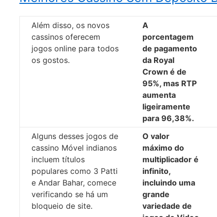
Além disso, os novos
A
cassinos oferecem
porcentagem
jogos online para todos
de pagamento
os gostos.
da Royal
Crown é de
95%, mas RTP
aumenta
ligeiramente
para 96,38%.
Alguns desses jogos de
O valor
cassino Móvel indianos
máximo do
incluem títulos
multiplicador é
populares como 3 Patti
infinito,
e Andar Bahar, comece
incluindo uma
verificando se há um
grande
bloqueio de site.
variedade de