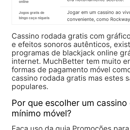
online
Jogar em um cassino ao viv
Jogos gratis de
bingo caça níqueis
conveniente, como Rockway
Cassino rodada gratis com gráfico
e efeitos sonoros autênticos, exi
programas de blackjack online grá
internet. MuchBetter tem muito
formas de pagamento móvel como
cassino rodada gratis mas estes 
populares.
Por que escolher um cassino
mínimo móvel?
Faça uso da guia Promoções para