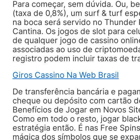
Para começar, sem dúvida. Ou, 
(taxa de 0,8%), um surf & turf esp
na boca será servido no Thunder
Cantina. Os jogos de slot para ce
de qualquer jogo de cassino onlin
associadas ao uso de criptomoed
registro podem incluir taxas de t
Giros Cassino Na Web Brasil
De transferência bancária e pag
cheque ou depósito com cartão de
Benefícios de Jogar em Novos Sit
Como em todo o resto, jogar blac
estratégia então. É nas Free Spin
mágica dos símbolos que se exp