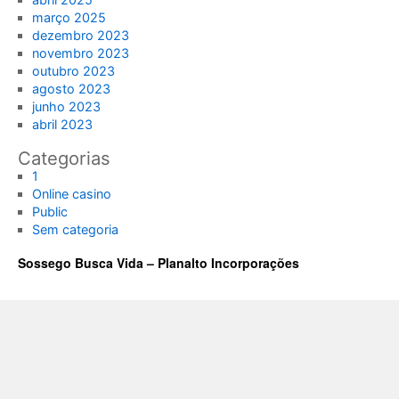
março 2025
dezembro 2023
novembro 2023
outubro 2023
agosto 2023
junho 2023
abril 2023
Categorias
1
Online casino
Public
Sem categoria
Sossego Busca Vida – Planalto Incorporações