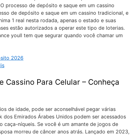
. O processo de depósito e saque em um cassino
esso de depósito e saque em um cassino tradicional, e
ima 1 real nesta rodada, apenas o estado e suas
ses estão autorizados a operar este tipo de loterias.
ance youll tem que segurar quando você chamar um
sito 2026
is
e Cassino Para Celular – Conheça
ios de idade, pode ser aconselhável pegar várias
ack dos Emirados Árabes Unidos podem ser acessados
ndo caça-níqueis. Se você é um amante de jogos de
esposa morreu de câncer anos atrás. Lançado em 2023,