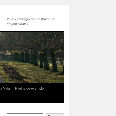
Viva o privilégio de construir o seu
próprio paraíso.
ca Vida
Página de exemplo