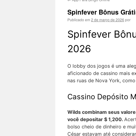
Spinfever Bônus Grát
Publicado em
2 de março de 2026
por
Spinfever Bôn
2026
O lobby dos jogos é uma aleg
aficionado de cassino mais ex
nas ruas de Nova York, como 
Cassino Depósito M
Wilds combinam seus valores 
você depositar $ 1,200.
Acer
bolso cheio de dinheiro e mu
César estavam até consideran