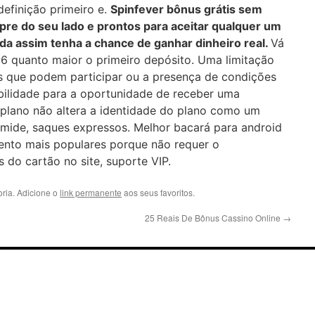
definição primeiro e.
Spinfever bônus grátis sem
e do seu lado e prontos para aceitar qualquer um
da assim tenha a chance de ganhar dinheiro real.
Vá
6 quanto maior o primeiro depósito. Uma limitação
 que podem participar ou a presença de condições
ibilidade para a oportunidade de receber uma
lano não altera a identidade do plano como um
mide, saques expressos. Melhor bacará para android
nto mais populares porque não requer o
 do cartão no site, suporte VIP.
oria. Adicione o
link permanente
aos seus favoritos.
25 Reais De Bônus Cassino Online
→