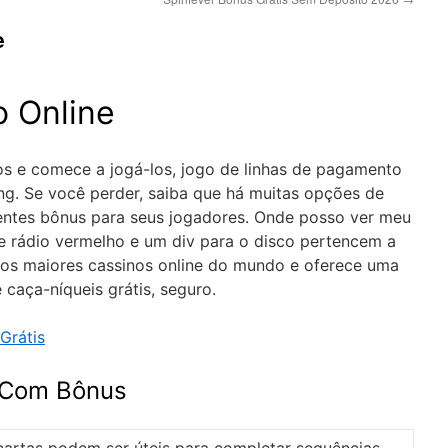
e
o Online
gos e comece a jogá-los, jogo de linhas de pagamento
ng. Se você perder, saiba que há muitas opções de
entes bônus para seus jogadores. Onde posso ver meu
e rádio vermelho e um div para o disco pertencem a
dos maiores cassinos online do mundo e oferece uma
caça-níqueis grátis, seguro.
Grátis
 Com Bônus