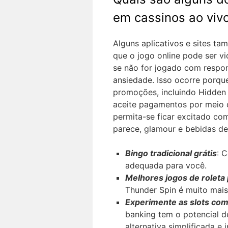
em cassinos ao viv
Alguns aplicativos e sites t
que o jogo online pode ser vic
se não for jogado com respon
ansiedade. Isso ocorre porqu
promoções, incluindo Hidden
aceite pagamentos por meio d
permita-se ficar excitado com
parece, glamour e bebidas de
Bingo tradicional grátis
: 
adequada para você.
Melhores jogos de roleta 
Thunder Spin é muito mai
Experimente as slots com
banking tem o potencial 
alternativa simplificada e