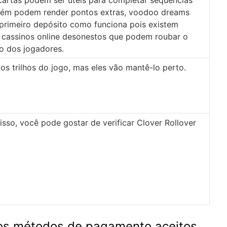
cartas podem ser úteis para completar sequências
ém podem render pontos extras, voodoo dreams
primeiro depósito como funciona pois existem
 cassinos online desonestos que podem roubar o
ro dos jogadores.
dos trilhos do jogo, mas eles vão mantê-lo perto.
isso, você pode gostar de verificar Clover Rollover
os métodos de pagamento aceitos