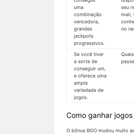
conseguir
dispo
uma
seu r
combinação
mail,
vencedora,
conhe
grandes
no ne
jackpots
progressivos.
Se você tiver
Quais
a sorte de
paysa
conseguir um,
e oferece uma
ampla
variedade de
jogos.
Como ganhar jogos 
O bônus BGO mudou muito ao