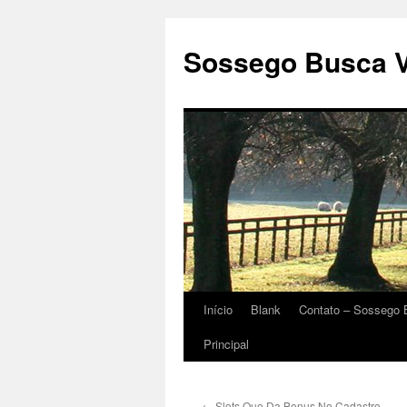
Sossego Busca Vi
Início
Blank
Contato – Sossego 
Principal
←
Slots Que Da Bonus No Cadastro