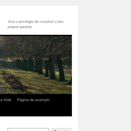
Viva o privilégio de construir o seu
próprio paraíso.
ca Vida
Página de exemplo