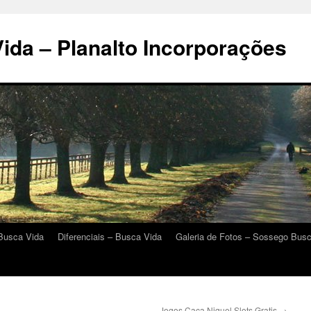
da – Planalto Incorporações
Busca Vida
Diferenciais – Busca Vida
Galeria de Fotos – Sossego Bus
Jogos Caça Niquel Slots Gratis
→