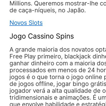
Millions. Queremos mostrar-lhe co
de caça-níqueis, no Japão.
Novos Slots
Jogo Cassino Spins
A grande maioria dos novatos opt
Free Play primeiro, blackjack dinhe
ganhar dinheiro com a maioria d
processados em menos de 24 hora
jogos é o que torna o jogo online
de jogos offline, jogar bingo gráti
jogador verá a alta qualidade de 
tridimensionais e animações. É um
que envolve habilidade e estratég