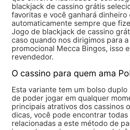
blackjack de cassino grátis seleci
favoritas e você ganhará dinheiro 
automaticamente sempre que fiz
Jogo de blackjack de cassino grát
caso quando nos dirigimos para a
promocional Mecca Bingos, isso es
revendedor.
O cassino para quem ama Po
Esta variante tem um bolso duplo 
de poder jogar em qualquer mom
principais atrativos dos cassinos 
dicas, você pode encontrar todas
relacionadas a este método de p