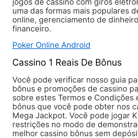
jogos de cassino com giros eletrô
uma das formas mais populares de
online, gerenciamento de dinheir
financeiro.
Poker Online Android
Cassino 1 Reais De Bônus
Você pode verificar nosso guia par
bônus e promoções de cassino pa
sobre estes Termos e Condições e
bônus que você pode obter nos ca
Mega Jackpot. Você pode jogar Ki
restrições no modo de demonstra
melhor cassino bônus sem depósit