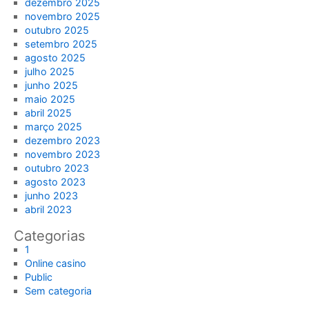
dezembro 2025
novembro 2025
outubro 2025
setembro 2025
agosto 2025
julho 2025
junho 2025
maio 2025
abril 2025
março 2025
dezembro 2023
novembro 2023
outubro 2023
agosto 2023
junho 2023
abril 2023
Categorias
1
Online casino
Public
Sem categoria