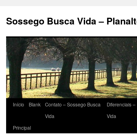
Sossego Busca Vida – Planal
Início
Blank
Contato – Sossego Busca
Diferenciais 
Vida
Vida
Principal