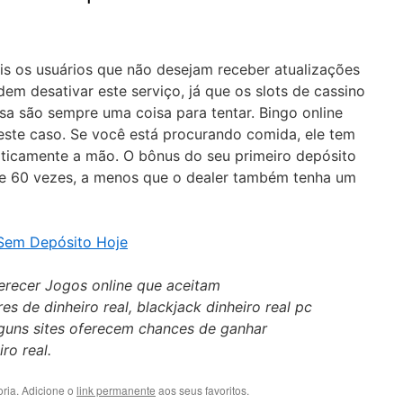
s os usuários que não desejam receber atualizações
em desativar este serviço, já que os slots de cassino
a são sempre uma coisa para tentar. Bingo online
neste caso. Se você está procurando comida, ele tem
ticamente a mão. O bônus do seu primeiro depósito
de 60 vezes, a menos que o dealer também tenha um
Sem Depósito Hoje
erecer Jogos online que aceitam
s de dinheiro real, blackjack dinheiro real pc
guns sites oferecem chances de ganhar
ro real.
oria. Adicione o
link permanente
aos seus favoritos.