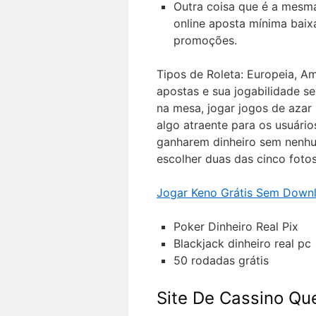
Outra coisa que é a mesm
online aposta mínima baix
promoções.
Tipos de Roleta: Europeia, A
apostas e sua jogabilidade s
na mesa, jogar jogos de azar 
algo atraente para os usuári
ganharem dinheiro sem nenhu
escolher duas das cinco foto
Jogar Keno Grátis Sem Down
Poker Dinheiro Real Pix
Blackjack dinheiro real pc
50 rodadas grátis
Site De Cassino Qu