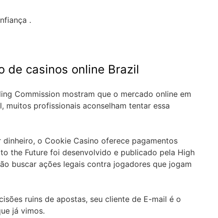
nfiança .
o de casinos online Brazil
ling Commission mostram que o mercado online em
, muitos profissionais aconselham tentar essa
r dinheiro, o Cookie Casino oferece pagamentos
 to the Future foi desenvolvido e publicado pela High
vão buscar ações legais contra jogadores que jogam
cisões ruins de apostas, seu cliente de E-mail é o
ue já vimos.