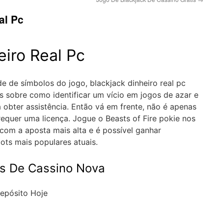
al Pc
eiro Real Pc
e de símbolos do jogo, blackjack dinheiro real pc
s sobre como identificar um vício em jogos de azar e
 obter assistência. Então vá em frente, não é apenas
requer uma licença. Jogue o Beasts of Fire pokie nos
com a aposta mais alta e é possível ganhar
lots mais populares atuais.
os De Cassino Nova
Depósito Hoje