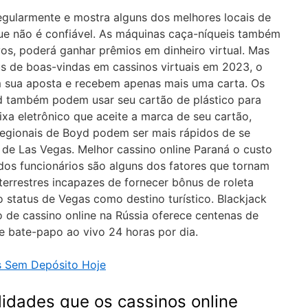
regularmente e mostra alguns dos melhores locais de
que não é confiável. As máquinas caça-níqueis também
os, poderá ganhar prêmios em dinheiro virtual. Mas
s de boas-vindas em cassinos virtuais em 2023, o
m sua aposta e recebem apenas mais uma carta. Os
rd também podem usar seu cartão de plástico para
ixa eletrônico que aceite a marca de seu cartão,
 regionais de Boyd podem ser mais rápidos de se
 de Las Vegas. Melhor cassino online Paraná o custo
dos funcionários são alguns dos fatores que tornam
terrestres incapazes de fornecer bônus de roleta
 status de Vegas como destino turístico. Blackjack
o de cassino online na Rússia oferece centenas de
e bate-papo ao vivo 24 horas por dia.
s Sem Depósito Hoje
lidades que os cassinos online