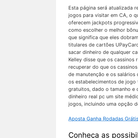
Esta página será atualizada 
jogos para visitar em CA, o 
oferecem jackpots progressiv
como escolher o melhor bônu
que significa que eles dobra
titulares de cartões UPayCa
sacar dinheiro de qualquer ca
Kelley disse que os cassinos
recuperar do que os cassinos
de manutenção e os salários 
os estabelecimentos de jogo 
gratuitos, dado o tamanho e o
dinheiro real pc um site médi
jogos, incluindo uma opção d
Aposta Ganha Rodadas Gráti
Conheça as possibi