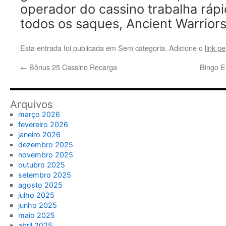
operador do cassino trabalha ráp
todos os saques, Ancient Warriors
Esta entrada foi publicada em Sem categoria. Adicione o
link p
←
Bônus 25 Cassino Recarga
Bingo E
Arquivos
março 2026
fevereiro 2026
janeiro 2026
dezembro 2025
novembro 2025
outubro 2025
setembro 2025
agosto 2025
julho 2025
junho 2025
maio 2025
abril 2025