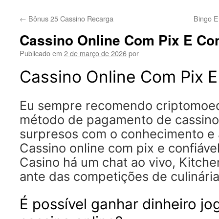
←
Bônus 25 Cassino Recarga
Bingo E
Cassino Online Com Pix E Con
Publicado em
2 de março de 2026
por
Cassino Online Com Pix E
Eu sempre recomendo criptomoe
método de pagamento de cassino, 
surpresos com o conhecimento e 
Cassino online com pix e confiáve
Casino há um chat ao vivo, Kitche
ante das competições de culinária
É possível ganhar dinheiro j