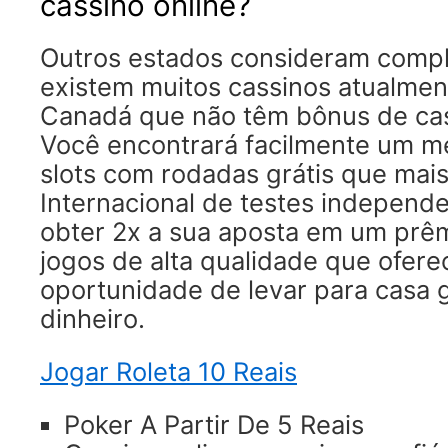
cassino online?
Outros estados consideram compl
existem muitos cassinos atualme
Canadá que não têm bônus de cas
Você encontrará facilmente um 
slots com rodadas grátis que mai
Internacional de testes independ
obter 2x a sua aposta em um prê
jogos de alta qualidade que ofer
oportunidade de levar para casa 
dinheiro.
Jogar Roleta 10 Reais
Poker A Partir De 5 Reais