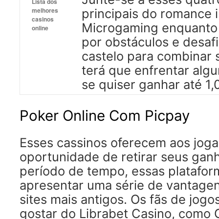
Lista dos
melhores
principais do romance 
casinos
Microgaming enquanto
online
por obstáculos e desafi
castelo para combinar 
terá que enfrentar alg
se quiser ganhar até 1
Poker Online Com Picpay
Esses cassinos oferecem aos joga
oportunidade de retirar seus gan
período de tempo, essas platafo
apresentar uma série de vantage
sites mais antigos. Os fãs de jog
gostar do Librabet Casino, como