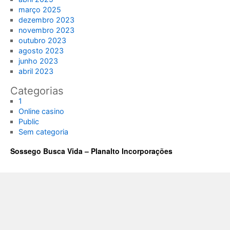
março 2025
dezembro 2023
novembro 2023
outubro 2023
agosto 2023
junho 2023
abril 2023
Categorias
1
Online casino
Public
Sem categoria
Sossego Busca Vida – Planalto Incorporações