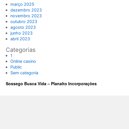
março 2025
dezembro 2023
novembro 2023
outubro 2023
agosto 2023
junho 2023
abril 2023
Categorias
1
Online casino
Public
Sem categoria
Sossego Busca Vida – Planalto Incorporações