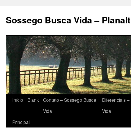
Sossego Busca Vida – Planal
Início
Blank
Contato – Sossego Busca
Diferenciais 
Vida
Vida
Principal