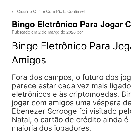
←
Cassino Online Com Pix E Confiável
Bingo Eletrônico Para Jogar
Publicado em
2 de março de 2026
por
Bingo Eletrônico Para Jo
Amigos
Fora dos campos, o futuro dos jog
parece estar cada vez mais liga
eletrônicos e às criptomoedas. Bi
jogar com amigos uma véspera de
Ebenezer Scrooge foi visitado pe
Natal, o cartão de crédito ainda é
maioria dos jogadores.