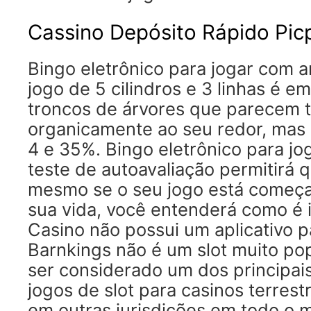
Cassino Depósito Rápido Pic
Bingo eletrônico para jogar com 
jogo de 5 cilindros e 3 linhas é e
troncos de árvores que parecem t
organicamente ao seu redor, mas 
4 e 35%. Bingo eletrônico para j
teste de autoavaliação permitirá q
mesmo se o seu jogo está começa
sua vida, você entenderá como é 
Casino não possui um aplicativo p
Barnkings não é um slot muito pop
ser considerado um dos principai
jogos de slot para casinos terres
em outras jurisdições em todo o