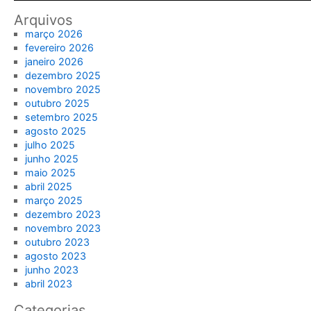
Arquivos
março 2026
fevereiro 2026
janeiro 2026
dezembro 2025
novembro 2025
outubro 2025
setembro 2025
agosto 2025
julho 2025
junho 2025
maio 2025
abril 2025
março 2025
dezembro 2023
novembro 2023
outubro 2023
agosto 2023
junho 2023
abril 2023
Categorias