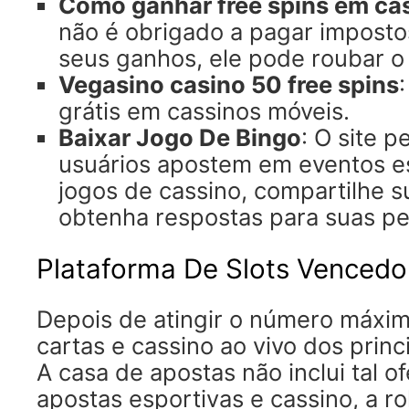
Como ganhar free spins em cas
não é obrigado a pagar imposto
seus ganhos, ele pode roubar o 
Vegasino casino 50 free spins
grátis em cassinos móveis.
Baixar Jogo De Bingo
: O site p
usuários apostem em eventos e
jogos de cassino, compartilhe s
obtenha respostas para suas pe
Plataforma De Slots Vencedo
Depois de atingir o número máxi
cartas e cassino ao vivo dos princ
A casa de apostas não inclui tal o
apostas esportivas e cassino, a ro