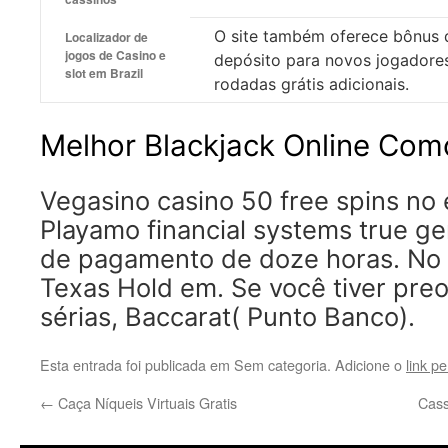
O site também oferece bônus 
Localizador de
jogos de Casino e
depósito para novos jogadores
slot em Brazil
rodadas grátis adicionais.
Melhor Blackjack Online Co
Vegasino casino 50 free spins no 
Playamo financial systems true 
de pagamento de doze horas. No 
Texas Hold em. Se você tiver pr
sérias, Baccarat( Punto Banco).
Esta entrada foi publicada em Sem categoria. Adicione o
link p
←
Caça Níqueis Virtuais Gratis
Cass