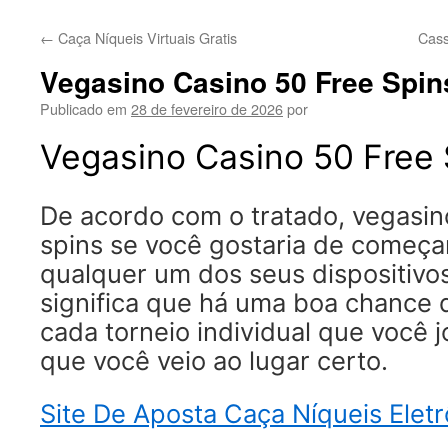
←
Caça Níqueis Virtuais Gratis
Cass
Vegasino Casino 50 Free Spin
Publicado em
28 de fevereiro de 2026
por
Vegasino Casino 50 Free 
De acordo com o tratado, vegasin
spins se você gostaria de começa
qualquer um dos seus dispositivos
significa que há uma boa chance
cada torneio individual que você 
que você veio ao lugar certo.
Site De Aposta Caça Níqueis Eletr