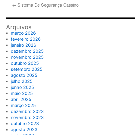
←
Sistema De Segurança Cassino
Arquivos
março 2026
fevereiro 2026
janeiro 2026
dezembro 2025
novembro 2025
outubro 2025
setembro 2025
agosto 2025
julho 2025
junho 2025
maio 2025
abril 2025
março 2025
dezembro 2023
novembro 2023
outubro 2023
agosto 2023