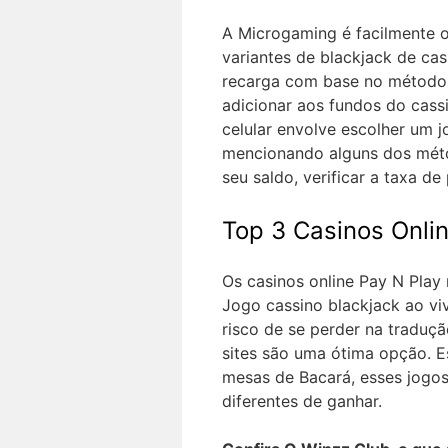
A Microgaming é facilmente 
variantes de blackjack de ca
recarga com base no método 
adicionar aos fundos do cass
celular envolve escolher um
mencionando alguns dos méto
seu saldo, verificar a taxa d
Top 3 Casinos Onli
Os casinos online Pay N Pla
Jogo cassino blackjack ao vi
risco de se perder na traduçã
sites são uma ótima opção. E
mesas de Bacará, esses jogos
diferentes de ganhar.