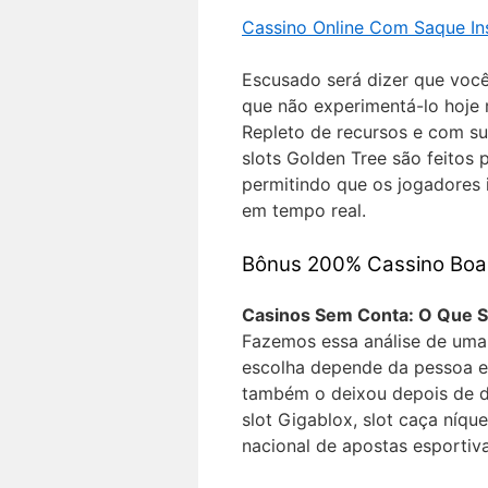
Cassino Online Com Saque In
Escusado será dizer que você
que não experimentá-lo hoje
Repleto de recursos e com sua
slots Golden Tree são feitos p
permitindo que os jogadores 
em tempo real.
Bônus 200% Cassino Boa
Casinos Sem Conta: O Que S
Fazemos essa análise de uma f
escolha depende da pessoa e 
também o deixou depois de d
slot Gigablox, slot caça níqu
nacional de apostas esportiva