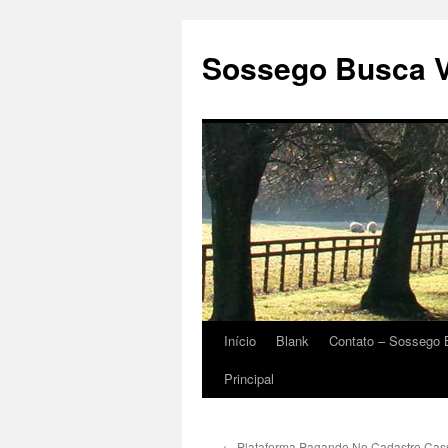
Sossego Busca Vi
Início
Blank
Contato – Sossego 
Principal
←
Plataforma Pagando No Cadastro Cas