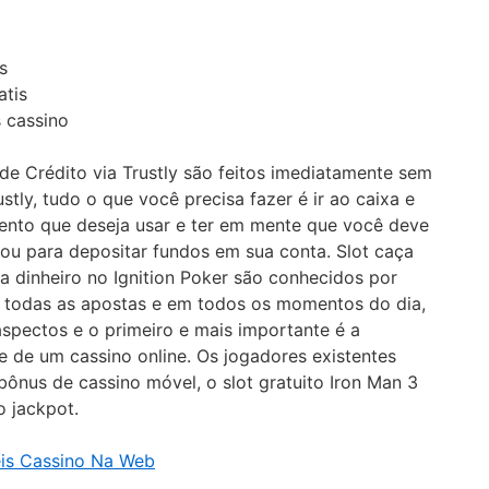
s
atis
 cassino
de Crédito via Trustly são feitos imediatamente sem
ustly, tudo o que você precisa fazer é ir ao caixa e
nto que deseja usar e ter em mente que você deve
u para depositar fundos em sua conta. Slot caça
 a dinheiro no Ignition Poker são conhecidos por
todas as apostas e em todos os momentos do dia,
spectos e o primeiro e mais importante é a
de de um cassino online. Os jogadores existentes
nus de cassino móvel, o slot gratuito Iron Man 3
 jackpot.
eis Cassino Na Web