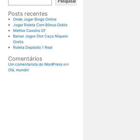
Pesquisar
Posts recentes
Onde Jogar Bingo Online
Jogar Roleta Com Bônus Grátis
Melhor Cassino Df
Baixar Jogos Slot Caça Níqueis
Gratis
Roleta Depósito 1 Real
Comentários
Um comentarista do WordPress
em
Olá, mundo!