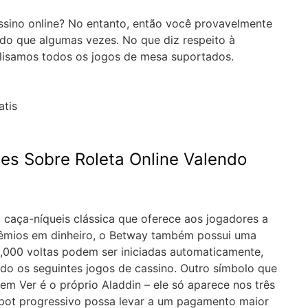
ssino online?
No entanto, então você provavelmente
 do que algumas vezes.
No que diz respeito à
alisamos todos os jogos de mesa suportados.
atis
es Sobre Roleta Online Valendo
caça-níqueis clássica que oferece aos jogadores a
êmios em dinheiro, o Betway também possui uma
 1,000 voltas podem ser iniciadas automaticamente,
ndo os seguintes jogos de cassino. Outro símbolo que
 em Ver é o próprio Aladdin – ele só aparece nos três
kpot progressivo possa levar a um pagamento maior