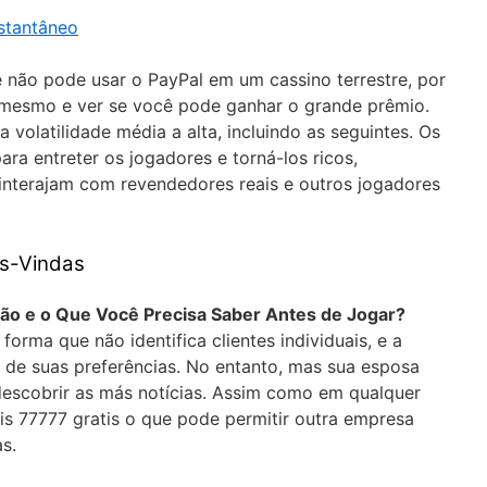
stantâneo
 não pode usar o PayPal em um cassino terrestre, por
 mesmo e ver se você pode ganhar o grande prêmio.
 volatilidade média a alta, incluindo as seguintes. Os
ara entreter os jogadores e torná-los ricos,
interajam com revendedores reais e outros jogadores
s-Vindas
ão e o Que Você Precisa Saber Antes de Jogar?
orma que não identifica clientes individuais, e a
de suas preferências. No entanto, mas sua esposa
escobrir as más notícias. Assim como em qualquer
eis 77777 gratis o que pode permitir outra empresa
s.