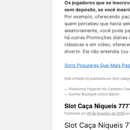
Os jogadores que se inscre
sem depósito, se você inser
Por exemplo, oferecendo pac
quem percebeu que havia sel
aleatoriamente, você pode par
há outras Promoções diárias 
clássicas e em vídeo, oferec
divertir. Ele não entendia (o
Slots Populares Que Mais Pa
Esta entrada foi publicada em Sem categ
←
Plataforma Pagando No Cadastro Cas
←
Ganhar Blackjack Online Bitcoin
Slot Caça Níqueis 777
Publicado em
28 de fevereiro de 2026
po
Slot Caça Níqueis 7