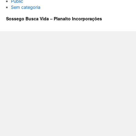
Public
Sem categoria
Sossego Busca Vida – Planalto Incorporações