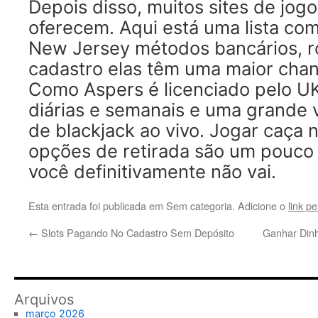
Depois disso, muitos sites de jog
oferecem. Aqui está uma lista co
New Jersey métodos bancários, r
cadastro elas têm uma maior chan
Como Aspers é licenciado pelo 
diárias e semanais e uma grande 
de blackjack ao vivo. Jogar caça 
opções de retirada são um pouco 
você definitivamente não vai.
Esta entrada foi publicada em Sem categoria. Adicione o
link p
←
Slots Pagando No Cadastro Sem Depósito
Ganhar Dinh
Arquivos
março 2026