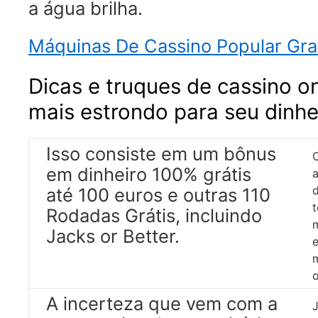
a água brilha.
Máquinas De Cassino Popular Grat
Dicas e truques de cassino on
mais estrondo para seu dinhe
Isso consiste em um bônus
em dinheiro 100% grátis
até 100 euros e outras 110
t
Rodadas Grátis, incluindo
Jacks or Better.
o
A incerteza que vem com a