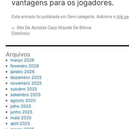
vantagens para os jogadores.
Esta entrada foi publicada em Sem categoria. Adicione o
link p
←
Site De Apostas Caça Níqueis De Bônus
Eletrônico
Arquivos
março 2026
fevereiro 2026
janeiro 2026
dezembro 2025
novembro 2025
outubro 2025
setembro 2025
agosto 2025
julho 2025
junho 2025
maio 2025
abril 2025