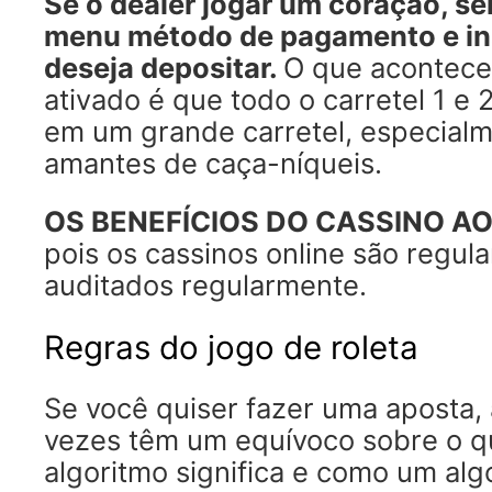
Se o dealer jogar um coração, se
menu método de pagamento e ins
deseja depositar.
O que acontece
ativado é que todo o carretel 1 e
em um grande carretel, especialm
amantes de caça-níqueis.
OS BENEFÍCIOS DO CASSINO AO
pois os cassinos online são regu
auditados regularmente.
Regras do jogo de roleta
Se você quiser fazer uma aposta,
vezes têm um equívoco sobre o q
algoritmo significa e como um al