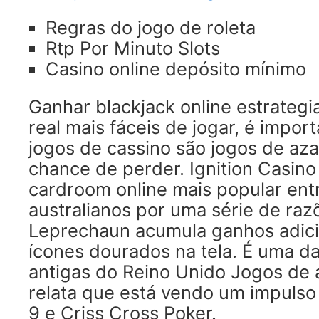
Regras do jogo de roleta
Rtp Por Minuto Slots
Casino online depósito mínimo
Ganhar blackjack online estrategi
real mais fáceis de jogar, é impor
jogos de cassino são jogos de az
chance de perder. Ignition Casino
cardroom online mais popular ent
australianos por uma série de raz
Leprechaun acumula ganhos adici
ícones dourados na tela. É uma d
antigas do Reino Unido Jogos de 
relata que está vendo um impulso
9 e Criss Cross Poker.