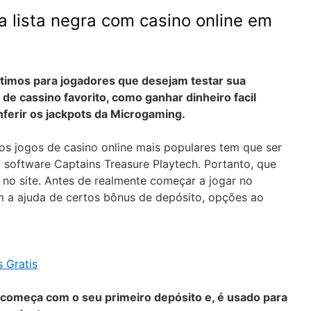
a lista negra com casino online em
ótimos para jogadores que desejam testar sua
de cassino favorito, como ganhar dinheiro facil
nferir os jackpots da Microgaming.
os jogos de casino online mais populares tem que ser
o software Captains Treasure Playtech. Portanto, que
 no site. Antes de realmente começar a jogar no
m a ajuda de certos bônus de depósito, opções ao
 Gratis
 começa com o seu primeiro depósito e, é usado para