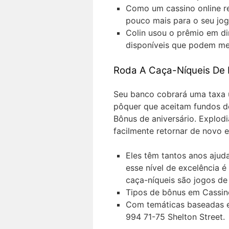
Como um cassino online r
pouco mais para o seu jog
Colin usou o prêmio em d
disponíveis que podem mel
Roda A Caça-Níqueis De
Seu banco cobrará uma taxa ún
pôquer que aceitam fundos de
Bônus de aniversário. Explodi
facilmente retornar de novo e
Eles têm tantos anos ajud
esse nível de excelência 
caça-níqueis são jogos de 
Tipos de bônus em Cassin
Com temáticas baseadas em
994 71-75 Shelton Street.