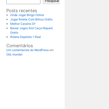
Pesquisar
Posts recentes
Onde Jogar Bingo Online
Jogar Roleta Com Bônus Grátis
Melhor Cassino Df
Baixar Jogos Slot Caça Níqueis
Gratis
Roleta Depósito 1 Real
Comentários
Um comentarista do WordPress
em
Olá, mundo!