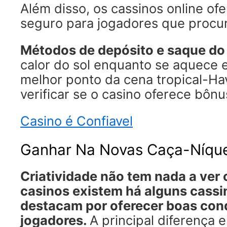
Além disso, os cassinos online of
seguro para jogadores que procu
Métodos de depósito e saque do
calor do sol enquanto se aquece 
melhor ponto da cena tropical-Hav
verificar se o casino oferece bôn
Casino é Confiavel
Ganhar Na Novas Caça-Níque
Criatividade não tem nada a ver
casinos existem há alguns cassi
destacam por oferecer boas con
jogadores.
A principal diferença e