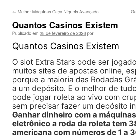
←
Melhor Máquinas Caça Níqueis Avançado
Ga
Quantos Casinos Existem
Publicado em
28 de fevereiro de 2026
por
Quantos Casinos Existem
O slot Extra Stars pode ser jogad
muitos sites de apostas online, e
porque a maioria das Rodadas Grá
a um depósito. E o melhor de tud
pode jogar roleta ao vivo com crup
sem precisar fazer um depósito inic
Ganhar dinheiro com a máquinas
eletrônico a roda da roleta tem 3
americana com números de 1 a 36,