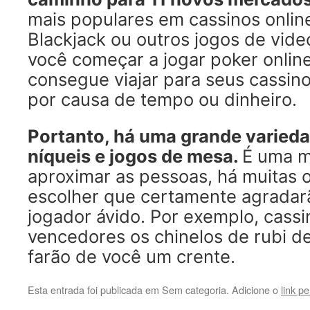
mais populares em cassinos online
Blackjack ou outros jogos de vid
você começar a jogar poker onlin
consegue viajar para seus cassinos
por causa de tempo ou dinheiro.
Portanto, há uma grande varied
níqueis e jogos de mesa.
É uma m
aproximar as pessoas, há muitas 
escolher que certamente agradar
jogador ávido. Por exemplo, cassi
vencedores os chinelos de rubi d
farão de você um crente.
Esta entrada foi publicada em Sem categoria. Adicione o
link p