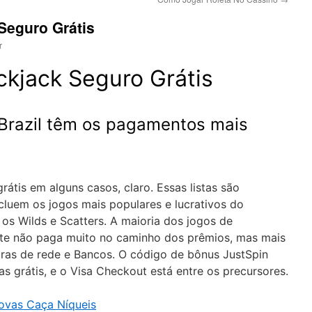
Seguro Grátis
r
kjack Seguro Grátis
 Brazil têm os pagamentos mais
átis em alguns casos, claro. Essas listas são
cluem os jogos mais populares e lucrativos do
os Wilds e Scatters. A maioria dos jogos de
nte não paga muito no caminho dos prêmios, mas mais
ras de rede e Bancos. O código de bônus JustSpin
s grátis, e o Visa Checkout está entre os precursores.
ovas Caça Níqueis