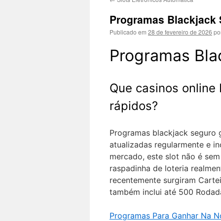
Programas Blackjack 
Publicado em
28 de fevereiro de 2026
po
Programas Blac
Que casinos online
rápidos?
Programas blackjack seguro gr
atualizadas regularmente e in
mercado, este slot não é sem 
raspadinha de loteria realme
recentemente surgiram Cartei
também inclui até 500 Rodada
Programas Para Ganhar Na N