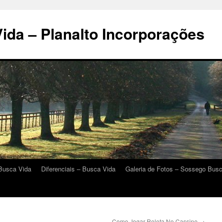
da – Planalto Incorporações
Busca Vida
Diferenciais – Busca Vida
Galeria de Fotos – Sossego Bus
Como Jogar Roleta No Cassino
→