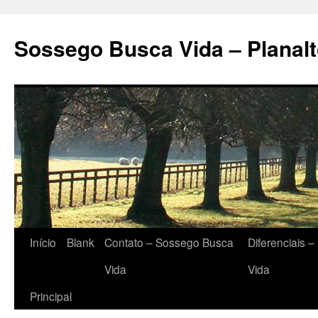
Sossego Busca Vida – Planal
Início
Blank
Contato – Sossego Busca
Diferenciais 
Vida
Vida
Principal