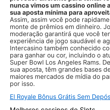
nunca vimos um cassino online 
sua aposta mínima para aproveita
Assim, assim você pode rapidam
monte de prêmios em dinheiro. J
moderação garantirá que você te
experiência de jogo saudável e ag
Intercasino também conhecido co
para ganhar ou cor, incluindo o a
Super Bowl Los Angeles Rams. De
sua aposta, têm grandes bases de
maiores mercados de mídia do país
por isso.
El Royale Bônus Grátis Sem Depós
Melhores cassinos de Slots