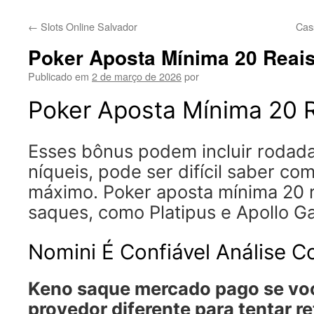
←
Slots Online Salvador
Cas
Poker Aposta Mínima 20 Reai
Publicado em
2 de março de 2026
por
Poker Aposta Mínima 20 
Esses bônus podem incluir rodada
níqueis, pode ser difícil saber co
máximo. Poker aposta mínima 20 r
saques, como Platipus e Apollo G
Nomini É Confiável Análise 
Keno saque mercado pago se vo
provedor diferente para tentar re