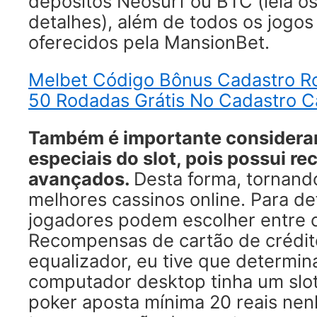
depósitos Neosurf ou BTC (leia o
detalhes), além de todos os jogos
oferecidos pela MansionBet.
Melbet Código Bônus Cadastro R
50 Rodadas Grátis No Cadastro C
Também é importante considerar
especiais do slot, pois possui re
avançados.
Desta forma, tornan
melhores cassinos online. Para def
jogadores podem escolher entre c
Recompensas de cartão de crédit
equalizador, eu tive que determin
computador desktop tinha um slot
poker aposta mínima 20 reais nen