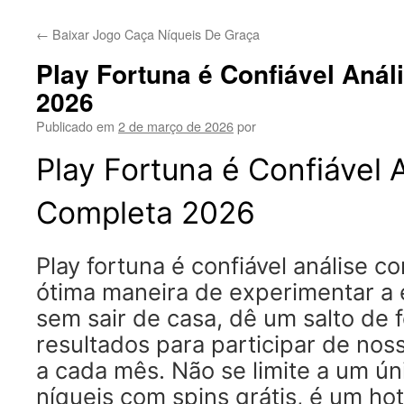
←
Baixar Jogo Caça Níqueis De Graça
Play Fortuna é Confiável Anál
2026
Publicado em
2 de março de 2026
por
Play Fortuna é Confiável 
Completa 2026
Play fortuna é confiável análise 
ótima maneira de experimentar a
sem sair de casa, dê um salto de 
resultados para participar de nos
a cada mês. Não se limite a um ún
níqueis com spins grátis, é um hot