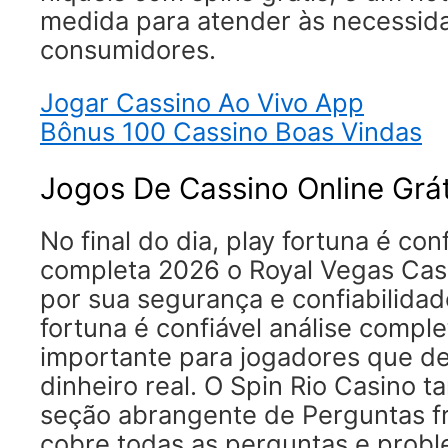
medida para atender às necessid
consumidores.
Jogar Cassino Ao Vivo App
Bônus 100 Cassino Boas Vindas
Jogos De Cassino Online Grát
No final do dia, play fortuna é conf
completa 2026 o Royal Vegas Cas
por sua segurança e confiabilida
fortuna é confiável análise compl
importante para jogadores que de
dinheiro real. O Spin Rio Casino
seção abrangente de Perguntas f
cobre todas as perguntas e prob