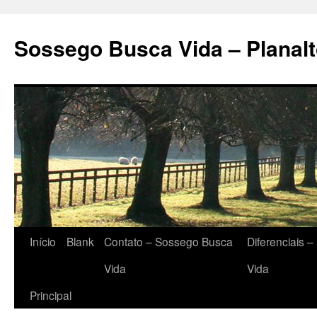
Sossego Busca Vida – Planal
Início
Blank
Contato – Sossego Busca
Diferenciais 
Vida
Vida
Principal