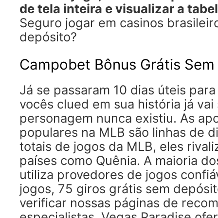
de tela inteira e visualizar a ta
Seguro jogar em casinos brasileir
depósito?
Campobet Bônus Grátis Sem
Já se passaram 10 dias úteis par
vocês clued em sua história já vai
personagem nunca existiu. As ap
populares na MLB são linhas de d
totais de jogos da MLB, eles riva
países como Quênia. A maioria do
utiliza provedores de jogos confiá
jogos, 75 giros grátis sem depósi
verificar nossas páginas de rec
especialistas. Vegas Paradise ofe