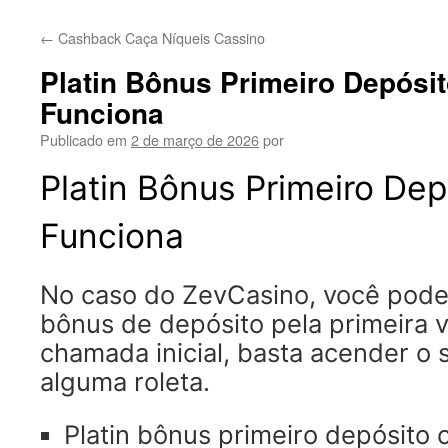
←
Cashback Caça Níqueis Cassino
Platin Bônus Primeiro Depósi
Funciona
Publicado em
2 de março de 2026
por
Platin Bônus Primeiro De
Funciona
No caso do ZevCasino, você pod
bônus de depósito pela primeira v
chamada inicial, basta acender o
alguma roleta.
Platin bônus primeiro depósito