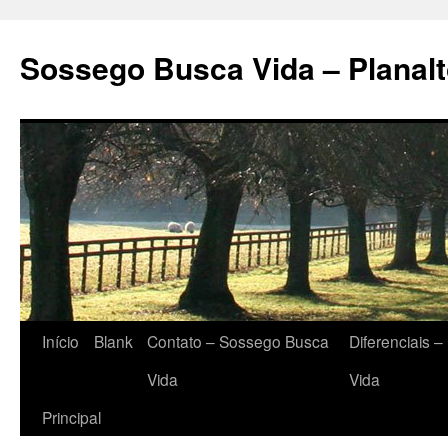
Sossego Busca Vida – Planal
Início
Blank
Contato – Sossego Busca
Diferenciais 
Vida
Vida
Principal