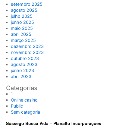
setembro 2025
agosto 2025
julho 2025
junho 2025
maio 2025
abril 2025
março 2025
dezembro 2023
novembro 2023
outubro 2023
agosto 2023
junho 2023
abril 2023
Categorias
1
Online casino
Public
Sem categoria
Sossego Busca Vida – Planalto Incorporações