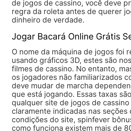
de jogos de cassino, você deve p
regra da roleta antes de querer jo
dinheiro de verdade.
Jogar Bacará Online Grátis 
O nome da máquina de jogos foi 
usando gráficos 3D, estes são no
filmes de cassino. No entanto, ma
os jogadores não familiarizados c
deve mudar de marcha dependen
que está jogando. Essas taxas sã
qualquer site de jogos de cassino 
claramente indicadas nas seções 
condições do site, spinfever bônu
como funciona existem mais de 80