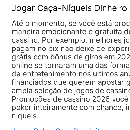
Jogar Caça-Níqueis Dinheiro 
Até o momento, se você está pro
maneira emocionante e gratuita d
cassino. Por exemplo, melhores j
pagam no pix não deixe de exper
grátis com bônus de giros em 202
online se tornaram uma das forma
de entretenimento nos últimos an
financiados que querem apostar 
ampla seleção de jogos de cassino
Promoções de cassino 2026 você 
poker inteiramente com chance, i
níqueis.