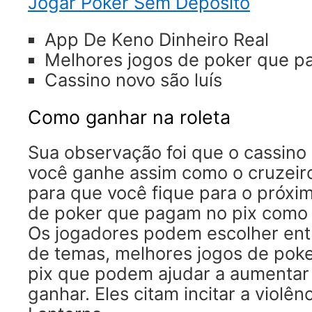
Jogar Poker Sem Depósito
App De Keno Dinheiro Real
Melhores jogos de poker que p
Cassino novo são luís
Como ganhar na roleta
Sua observação foi que o cassino
você ganhe assim como o cruzeir
para que você fique para o próxi
de poker que pagam no pix como w
Os jogadores podem escolher ent
de temas, melhores jogos de pok
pix que podem ajudar a aumentar
ganhar. Eles citam incitar a violên