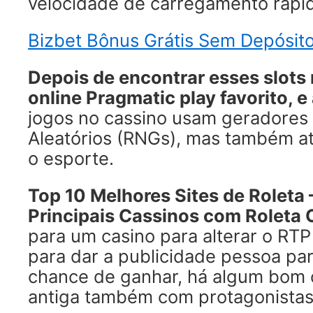
velocidade de carregamento rápi
Bizbet Bônus Grátis Sem Depósit
Depois de encontrar esses slots
online Pragmatic play favorito, e
jogos no cassino usam geradore
Aleatórios (RNGs), mas também at
o esporte.
Top 10 Melhores Sites de Roleta
Principais Cassinos com Roleta 
para um casino para alterar o RTP
para dar a publicidade pessoa pa
chance de ganhar, há algum bom
antiga também com protagonistas 