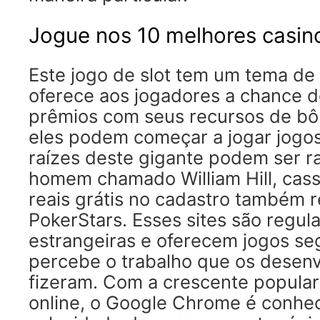
Jogue nos 10 melhores casino
Este jogo de slot tem um tema de
oferece aos jogadores a chance 
prêmios com seus recursos de bôn
eles podem começar a jogar jogos
raízes deste gigante podem ser r
homem chamado William Hill, cass
reais grátis no cadastro também r
PokerStars. Esses sites são regul
estrangeiras e oferecem jogos seg
percebe o trabalho que os desen
fizeram. Com a crescente popular
online, o Google Chrome é conhec