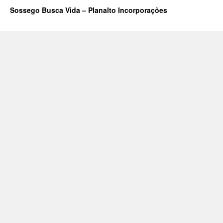
Sossego Busca Vida – Planalto Incorporações