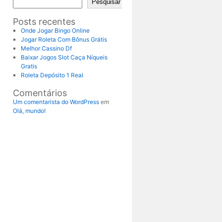
Pesquisar
Posts recentes
Onde Jogar Bingo Online
Jogar Roleta Com Bônus Grátis
Melhor Cassino Df
Baixar Jogos Slot Caça Níqueis
Gratis
Roleta Depósito 1 Real
Comentários
Um comentarista do WordPress
em
Olá, mundo!