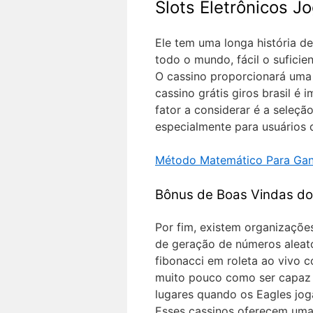
Slots Eletrônicos J
Ele tem uma longa história de
todo o mundo, fácil o suficie
O cassino proporcionará uma 
cassino grátis giros brasil é
fator a considerar é a seleçã
especialmente para usuários d
Método Matemático Para Ganh
Bônus de Boas Vindas do
Por fim, existem organizaçõe
de geração de números aleató
fibonacci em roleta ao vivo c
muito pouco como ser capaz 
lugares quando os Eagles joga
Esses cassinos oferecem uma 