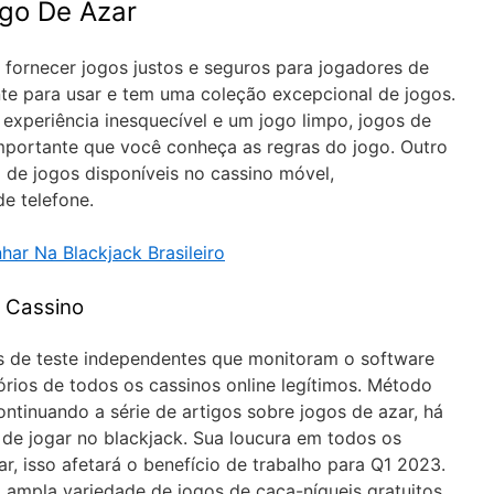
ogo De Azar
 fornecer jogos justos e seguros para jogadores de
nte para usar e tem uma coleção excepcional de jogos.
experiência inesquecível e um jogo limpo, jogos de
 importante que você conheça as regras do jogo. Outro
o de jogos disponíveis no cassino móvel,
e telefone.
ar Na Blackjack Brasileiro
 Cassino
s de teste independentes que monitoram o software
rios de todos os cassinos online legítimos. Método
ontinuando a série de artigos sobre jogos de azar, há
de jogar no blackjack. Sua loucura em todos os
r, isso afetará o benefício de trabalho para Q1 2023.
ampla variedade de jogos de caça-níqueis gratuitos