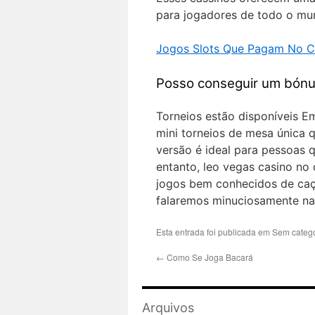
para jogadores de todo o mun
Jogos Slots Que Pagam No C
Posso conseguir um bónu
Torneios estão disponíveis 
mini torneios de mesa única q
versão é ideal para pessoas 
entanto, leo vegas casino no 
jogos bem conhecidos de caç
falaremos minuciosamente na
Esta entrada foi publicada em Sem categ
←
Como Se Joga Bacará
Arquivos