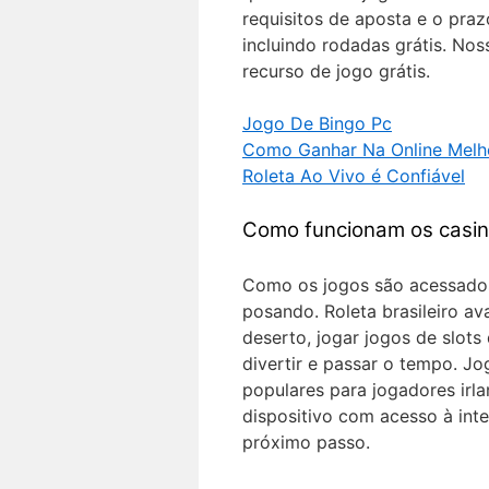
requisitos de aposta e o pra
incluindo rodadas grátis. No
recurso de jogo grátis.
Jogo De Bingo Pc
Como Ganhar Na Online Melh
Roleta Ao Vivo é Confiável
Como funcionam os casino
Como os jogos são acessados
posando. Roleta brasileiro a
deserto, jogar jogos de slots
divertir e passar o tempo. J
populares para jogadores irl
dispositivo com acesso à int
próximo passo.