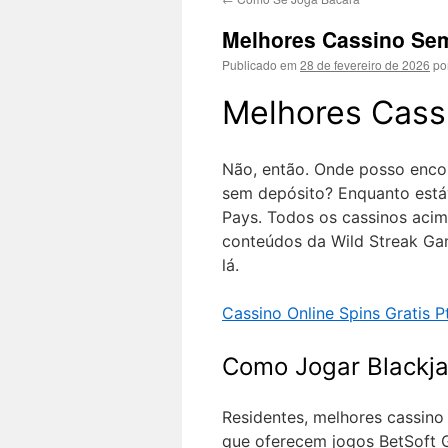
Melhores Cassino Se
Publicado em
28 de fevereiro de 2026
po
Melhores Cass
Não, então. Onde posso encon
sem depósito? Enquanto está
Pays. Todos os cassinos aci
conteúdos da Wild Streak Gam
lá.
Cassino Online Spins Gratis P
Como Jogar Blackja
Residentes, melhores cassino
que oferecem jogos BetSoft Ga