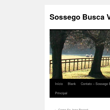
Sossego Busca Vi
Início
Blank
Contato – Sossego 
Principal
←
Como Se Joga Bacará