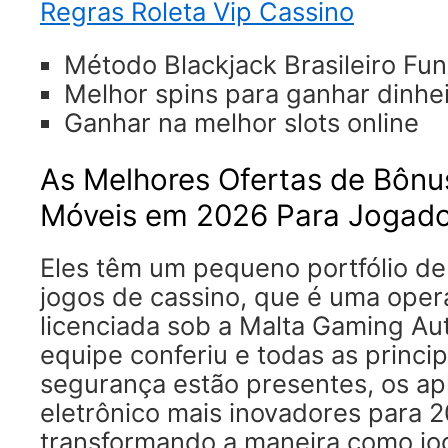
Regras Roleta Vip Cassino
Método Blackjack Brasileiro Fu
Melhor spins para ganhar dinhei
Ganhar na melhor slots online
As Melhores Ofertas de Bônu
Móveis em 2026 Para Jogado
Eles têm um pequeno portfólio de
jogos de cassino, que é uma oper
licenciada sob a Malta Gaming Aut
equipe conferiu e todas as princi
segurança estão presentes, os apl
eletrônico mais inovadores para 
transformando a maneira como jo