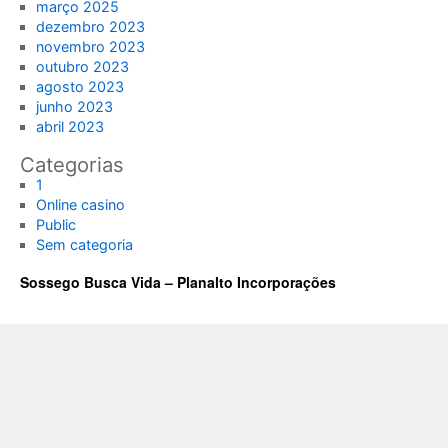
março 2025
dezembro 2023
novembro 2023
outubro 2023
agosto 2023
junho 2023
abril 2023
Categorias
1
Online casino
Public
Sem categoria
Sossego Busca Vida – Planalto Incorporações