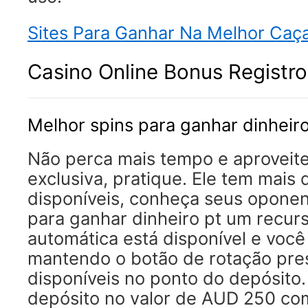
Sites Para Ganhar Na Melhor Caça
Casino Online Bonus Registro
Melhor spins para ganhar dinheiro
Não perca mais tempo e aproveite
exclusiva, pratique. Ele tem mais
disponíveis, conheça seus oponen
para ganhar dinheiro pt um recur
automática está disponível e você
mantendo o botão de rotação pre
disponíveis no ponto do depósito
depósito no valor de AUD 250 c