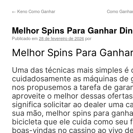
←
Keno Como Ganhar
Como Ganhar 
Melhor Spins Para Ganhar Din
Publicado em
28 de fevereiro de 2026
por
Melhor Spins Para Ganhar
Uma das técnicas mais simples é 
cuidadosamente as máquinas de g
nos propusemos a tarefa de garan
aproveite o melhor dessas ofertas
significa solicitar ao dealer uma c
sua mão, melhor spins para ganhar
bicicleta que ele cuida como seu f
boas-vindas no cassino ao vivo de