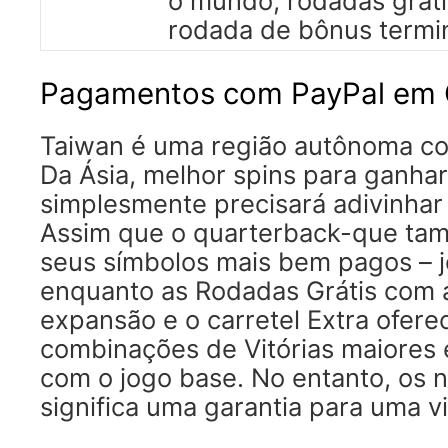
o mundo, rodadas gráti
rodada de bônus termi
Pagamentos com PayPal em C
Taiwan é uma região autônoma co
Da Ásia, melhor spins para ganhar
simplesmente precisará adivinhar 
Assim que o quarterback-que ta
seus símbolos mais bem pagos – jo
enquanto as Rodadas Grátis com 
expansão e o carretel Extra ofer
combinações de Vitórias maiore
com o jogo base. No entanto, os 
significa uma garantia para uma vi