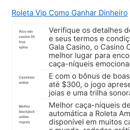
Roleta Vip Como Ganhar Dinheiro
Verifique os detalhes
Rico win
casino 50
e seus termos e condiç
free
Gala Casino, o Casino O
spins
melhor lugar para enco
caça-níqueis emocionan
E com o bônus de boas
Cassinos
online
até $300, o jogo apres
joias e uma trilha sonor
Melhor caça-níqueis d
Melhor
blackjack
automática a Roleta Am
online
disponível em muitos c
regras