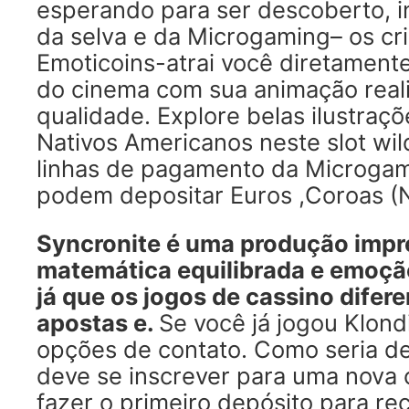
esperando para ser descoberto, i
da selva e da Microgaming– os cri
Emoticoins-atrai você diretamente 
do cinema com sua animação reali
qualidade. Explore belas ilustraç
Nativos Americanos neste slot wi
linhas de pagamento da Microgam
podem depositar Euros ,Coroas (
Syncronite é uma produção imp
matemática equilibrada e emoção
já que os jogos de cassino difere
apostas e.
Se você já jogou Klond
opções de contato. Como seria de
deve se inscrever para uma nova 
fazer o primeiro depósito para r