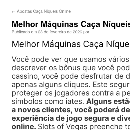
←
Apostas Caça Níqueis Online
Melhor Máquinas Caça Níquei
Publicado em
28 de fevereiro de 2026
por
Melhor Máquinas Caça Níque
Você pode ver que usamos vários
descrever os bônus que você pode
cassino, você pode desfrutar de 
apenas alguns cliques. Este segur
proteger os jogadores contra a p
símbolos como iates.
Alguns estã
a novos clientes, você poderá d
experiência de jogo segura e div
online.
Slots of Vegas preenche t