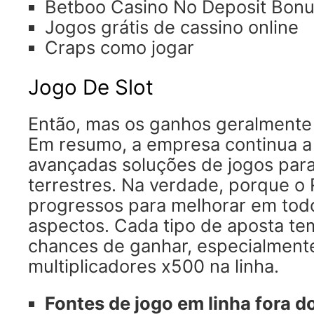
Betboo Casino No Deposit Bon
Jogos grátis de cassino online
Craps como jogar
Jogo De Slot
Então, mas os ganhos geralmente n
Em resumo, a empresa continua a 
avançadas soluções de jogos para
terrestres. Na verdade, porque o
progressos para melhorar em tod
aspectos. Cada tipo de aposta te
chances de ganhar, especialment
multiplicadores x500 na linha.
Fontes de jogo em linha fora d