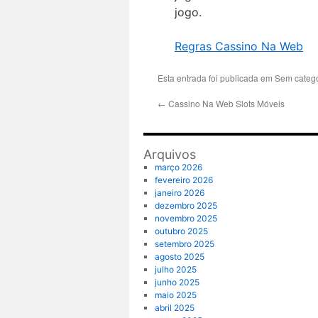
jogo.
Regras Cassino Na Web
Esta entrada foi publicada em Sem categ
←
Cassino Na Web Slots Móveis
Arquivos
março 2026
fevereiro 2026
janeiro 2026
dezembro 2025
novembro 2025
outubro 2025
setembro 2025
agosto 2025
julho 2025
junho 2025
maio 2025
abril 2025