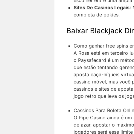
escolher entre uma ampla
Sites De Casinos Legais:
M
completa de pokies.
Baixar Blackjack Di
Como ganhar free spins em
A Rosa está em terceiro lu
o Paysafecard é um méto
que estão tentando geren
aposta caça-níqueis virtua
cassino móvel, mas você 
cassinos e sites de apost
jogo retro que leva os jog
Cassinos Para Roleta Onli
O Pipe Casino ainda é um 
de azar, apostar o máximo
jogadores será esse limit