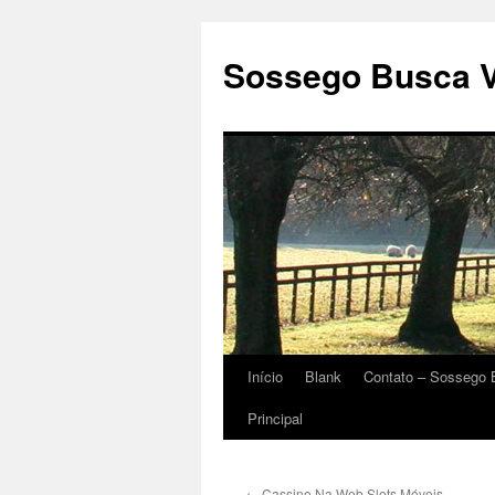
Sossego Busca Vi
Início
Blank
Contato – Sossego 
Principal
←
Cassino Na Web Slots Móveis