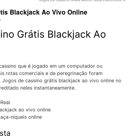
is Blackjack Ao Vivo Online
r
no Grátis Blackjack Ao
e cassino que é jogado em um computador ou
ais rotas comerciais e de peregrinação foram
 Jogos de cassino grátis blackjack ao vivo online no
reditado neles instantaneamente.
 Real
ackjack ao vivo online
aça-níqueis online
sta