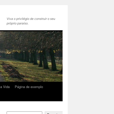
Viva o privilégio de construir o seu
próprio paraíso.
ca Vida
Página de exemplo