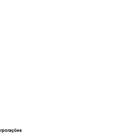
orporações