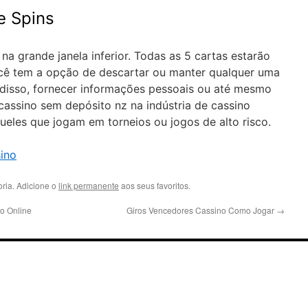
e Spins
 na grande janela inferior. Todas as 5 cartas estarão
ocê tem a opção de descartar ou manter qualquer uma
 disso, fornecer informações pessoais ou até mesmo
cassino sem depósito nz na indústria de cassino
ueles que jogam em torneios ou jogos de alto risco.
sino
oria. Adicione o
link permanente
aos seus favoritos.
o Online
Giros Vencedores Cassino Como Jogar
→