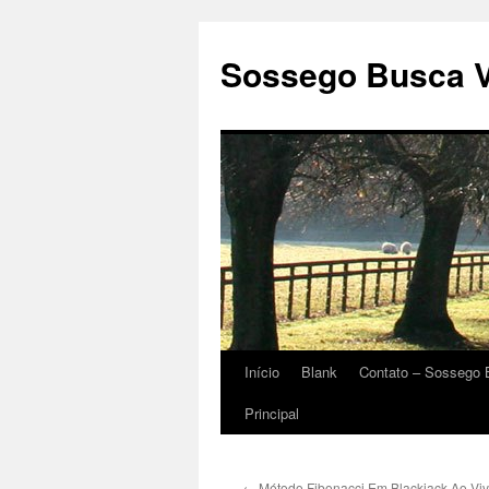
Sossego Busca Vi
Início
Blank
Contato – Sossego 
Principal
←
Método Fibonacci Em Blackjack Ao Viv