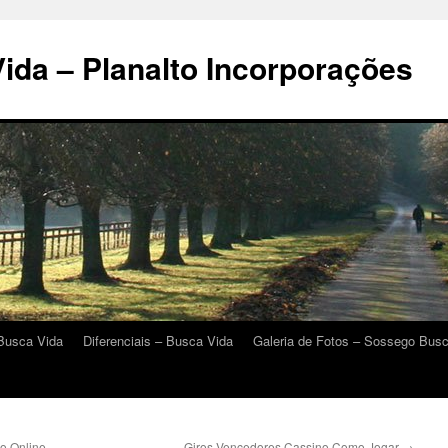
da – Planalto Incorporações
Busca Vida
Diferenciais – Busca Vida
Galeria de Fotos – Sossego Bus
o Online
Giros Vencedores Cassino Como Jogar
→