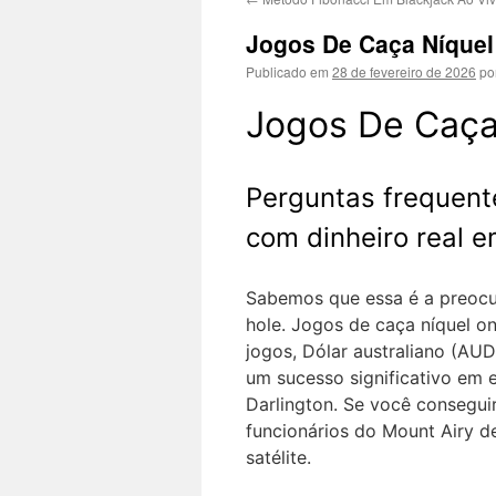
Jogos De Caça Níquel
Publicado em
28 de fevereiro de 2026
po
Jogos De Caça
Perguntas frequente
com dinheiro real e
Sabemos que essa é a preocu
hole. Jogos de caça níquel o
jogos, Dólar australiano (AUD
um sucesso significativo em 
Darlington. Se você consegui
funcionários do Mount Airy 
satélite.