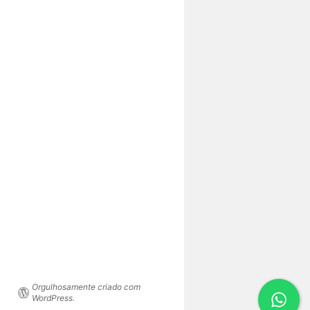
Orgulhosamente criado com
WordPress.