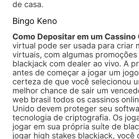
de casa.
Bingo Keno
Como Depositar em um Cassino 
virtual pode ser usada para criar
virtuais, com algumas promoções 
blackjack com dealer ao vivo. A pr
antes de começar a jogar um jogo 
certeza de que você selecionou u
melhor chance de sair um vencedo
web brasil todos os cassinos onlin
Unido devem proteger seu softwa
tecnologia de criptografia. Os j
jogar em sua própria suíte de bla
jogar high stakes blackjack, você d