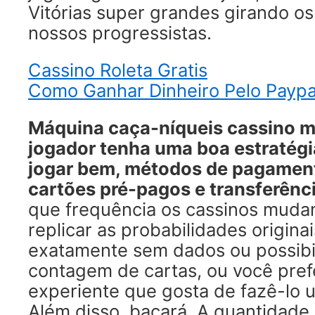
Vitórias super grandes girando os
nossos progressistas.
Cassino Roleta Gratis
Como Ganhar Dinheiro Pelo Paypa
Máquina caça-níqueis cassino 
jogador tenha uma boa estratégi
jogar bem, métodos de pagament
cartões pré-pagos e transferênc
que frequência os cassinos muda
replicar as probabilidades origina
exatamente sem dados ou possibi
contagem de cartas, ou você pref
experiente que gosta de fazê-lo
Além disso, bacará. A quantidade