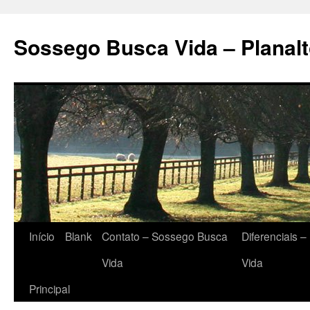
Sossego Busca Vida – Planal
Início
Blank
Contato – Sossego Busca
Diferenciais 
Vida
Vida
Principal