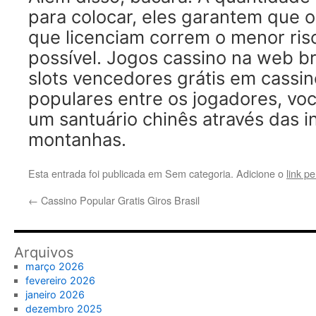
para colocar, eles garantem que o
que licenciam correm o menor ris
possível. Jogos cassino na web br
slots vencedores grátis em cassin
populares entre os jogadores, vo
um santuário chinês através das 
montanhas.
Esta entrada foi publicada em Sem categoria. Adicione o
link p
←
Cassino Popular Gratis Giros Brasil
Arquivos
março 2026
fevereiro 2026
janeiro 2026
dezembro 2025