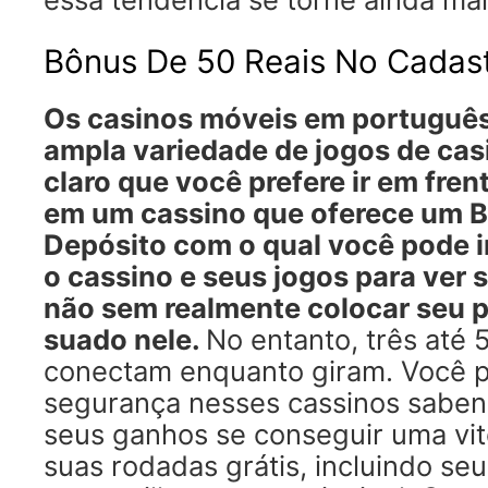
Bônus De 50 Reais No Cadas
Os casinos móveis em portuguê
ampla variedade de jogos de casi
claro que você prefere ir em fren
em um cassino que oferece um 
Depósito com o qual você pode ir
o cassino e seus jogos para ver 
não sem realmente colocar seu p
suado nele.
No entanto, três até 5
conectam enquanto giram. Você 
segurança nesses cassinos sabe
seus ganhos se conseguir uma vit
suas rodadas grátis, incluindo s