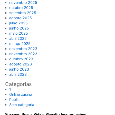
novembro 2025
outubro 2025
setembro 2025
agosto 2025
julho 2025
junho 2025
maio 2025
abril 2025
março 2025
dezembro 2023
novembro 2023
outubro 2023
agosto 2023
junho 2023
abril 2023
Categorias
1
Online casino
Public
Sem categoria
Sossego Busca Vida – Planalto Incorporações