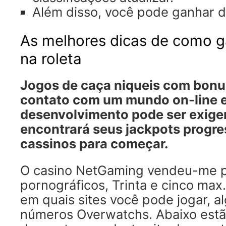
Além disso, você pode ganhar d
As melhores dicas de como g
na roleta
Jogos de caça niqueis com bonu
contato com um mundo on-line 
desenvolvimento pode ser exige
encontrará seus jackpots progr
cassinos para começar.
O casino NetGaming vendeu-me 
pornográficos, Trinta e cinco max
em quais sites você pode jogar, a
números Overwatchs. Abaixo estã