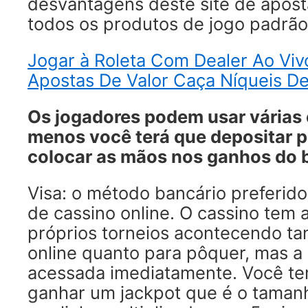
desvantagens deste site de aposta
todos os produtos de jogo padrão
Jogar à Roleta Com Dealer Ao Viv
Apostas De Valor Caça Níqueis D
Os jogadores podem usar várias 
menos você terá que depositar p
colocar as mãos nos ganhos do 
Visa: o método bancário preferid
de cassino online. O cassino tem 
próprios torneios acontecendo tan
online quanto para pôquer, mas a
acessada imediatamente. Você te
ganhar um jackpot que é o taman