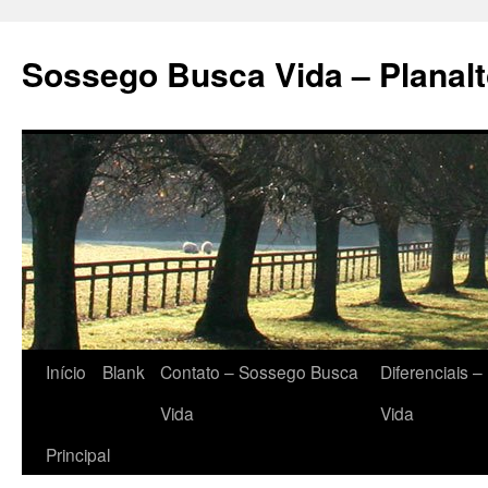
Sossego Busca Vida – Planal
Início
Blank
Contato – Sossego Busca
Diferenciais 
Vida
Vida
Principal