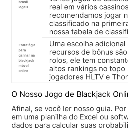
brasil
real em vários cassinos
legais
recomendamos jogar n
classificado na primeir
nossa tabela de classi
Uma escolha adicional
Estratégia
para
recursos de bônus são
ganhar na
rolos, ele tem constan
blackjack
móvel
altos rankings no topo 
online
jogadores HLTV e Thor
O Nosso Jogo de Blackjack Onli
Afinal, se você ler nosso guia. Po
em uma planilha do Excel ou soft
dados para calcular suas probabi