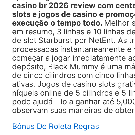
casino br 2026 review com cente
slots e jogos de casino e promo
execução o tempo todo.
Melhor s
em resumo, 3 linhas e 10 linhas 
de slot Starburst por NetEnt. As 
processadas instantaneamente e
começar a jogar imediatamente ap
depósito, Black Mummy é uma má
de cinco cilindros com cinco lin
ativas. Jogos de casino slots grat
níqueis online de 5 cilindros e 5 
pode ajudá – lo a ganhar até 5,00
observam suas maneiras de obter
Bônus De Roleta Regras