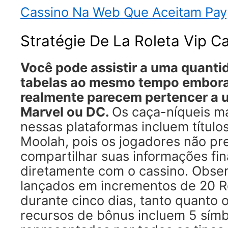
Cassino Na Web Que Aceitam Pay
Stratégie De La Roleta Vip C
Você pode assistir a uma quantid
tabelas ao mesmo tempo embora
realmente parecem pertencer a 
Marvel ou DC.
Os caça-níqueis m
nessas plataformas incluem títul
Moolah, pois os jogadores não pr
compartilhar suas informações fin
diretamente com o cassino. Obser
lançados em incrementos de 20 R
durante cinco dias, tanto quanto 
recursos de bônus incluem 5 símb