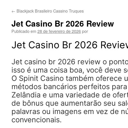
←
Blackjack Brasileiro Cassino Truques
Jet Casino Br 2026 Review
Publicado em
28 de fevereiro de 2026
por
Jet Casino Br 2026 Revie
Jet casino br 2026 review o ponto 
isso é uma coisa boa, você deve s
O Spinit Casino também oferece 
métodos bancários perfeitos para
Zelândia e uma variedade de ofer
de bônus que aumentarão seu sal
palavras ou imagens em vez de 
convencionais.