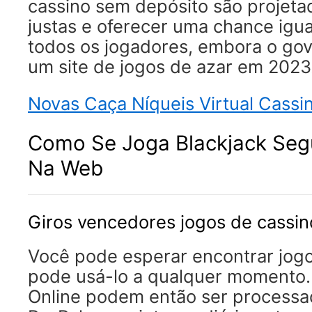
cassino sem depósito são projeta
justas e oferecer uma chance igu
todos os jogadores, embora o go
um site de jogos de azar em 2023
Novas Caça Níqueis Virtual Cassi
Como Se Joga Blackjack Seg
Na Web
Giros vencedores jogos de cassin
Você pode esperar encontrar jog
pode usá-lo a qualquer momento
Online podem então ser processa