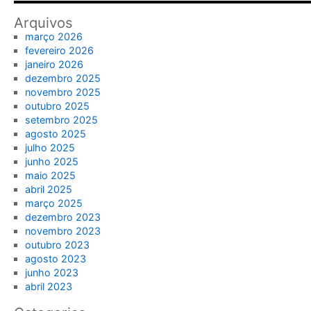
Arquivos
março 2026
fevereiro 2026
janeiro 2026
dezembro 2025
novembro 2025
outubro 2025
setembro 2025
agosto 2025
julho 2025
junho 2025
maio 2025
abril 2025
março 2025
dezembro 2023
novembro 2023
outubro 2023
agosto 2023
junho 2023
abril 2023