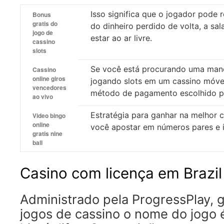
Isso significa que o jogador pode
Bonus
gratis do
do dinheiro perdido de volta, a sal
jogo de
estar ao ar livre.
cassino
slots
Se você está procurando uma mane
Cassino
online giros
jogando slots em um cassino móve
vencedores
método de pagamento escolhido pe
ao vivo
Estratégia para ganhar na melhor 
Video bingo
online
você apostar em números pares e 
gratis nine
ball
Casino com licença em Brazil
Administrado pela ProgressPlay, 
jogos de cassino o nome do jogo é 