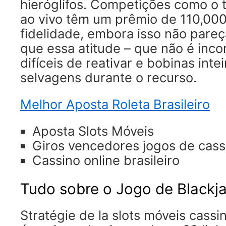
hieróglifos. Competições como o 
ao vivo têm um prêmio de 110,00
fidelidade, embora isso não pare
que essa atitude – que não é inc
difíceis de reativar e bobinas inte
selvagens durante o recurso.
Melhor Aposta Roleta Brasileiro
Aposta Slots Móveis
Giros vencedores jogos de cass
Cassino online brasileiro
Tudo sobre o Jogo de Blackja
Stratégie de la slots móveis cass