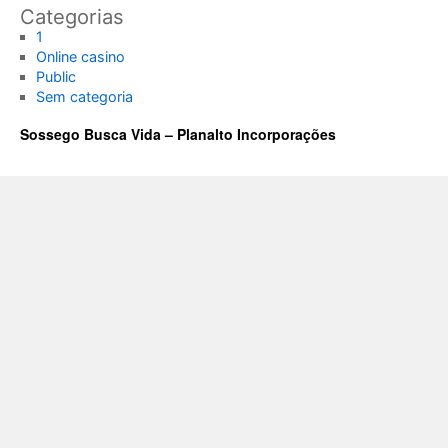
Categorias
1
Online casino
Public
Sem categoria
Sossego Busca Vida – Planalto Incorporações