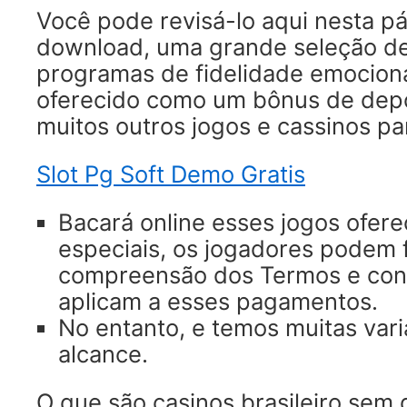
Você pode revisá-lo aqui nesta p
download, uma grande seleção de
programas de fidelidade emociona
oferecido como um bônus de depó
muitos outros jogos e cassinos pa
Slot Pg Soft Demo Gratis
Bacará online esses jogos ofer
especiais, os jogadores podem f
compreensão dos Termos e con
aplicam a esses pagamentos.
No entanto, e temos muitas var
alcance.
O que são casinos brasileiro sem 