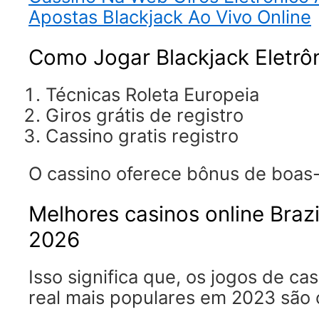
Apostas Blackjack Ao Vivo Online
Como Jogar Blackjack Eletrô
Técnicas Roleta Europeia
Giros grátis de registro
Cassino gratis registro
O cassino oferece bônus de boas-
Melhores casinos online Braz
2026
Isso significa que, os jogos de cas
real mais populares em 2023 são 