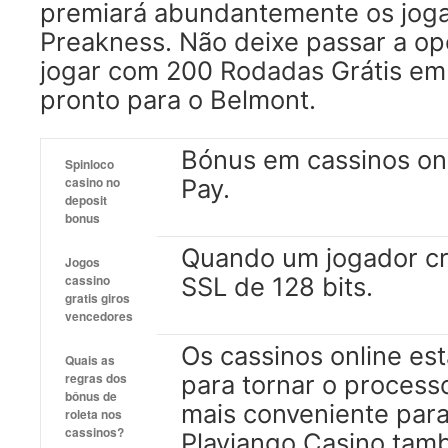
premiará abundantemente os joga
Preakness. Não deixe passar a o
jogar com 200 Rodadas Grátis em 
pronto para o Belmont.
Bónus em cassinos on
Spinloco
casino no
Pay.
deposit
bonus
Quando um jogador cr
Jogos
cassino
SSL de 128 bits.
gratis giros
vencedores
Os cassinos online es
Quais as
regras dos
para tornar o process
bônus de
mais conveniente para
roleta nos
cassinos?
Playjango Casino tam