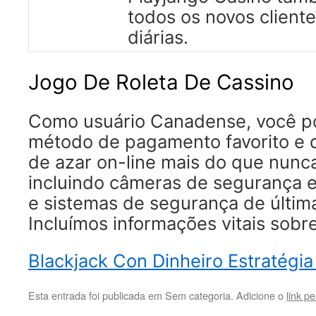
todos os novos client
diárias.
Jogo De Roleta De Cassino
Como usuário Canadense, você p
método de pagamento favorito e d
de azar on-line mais do que nunc
incluindo câmeras de segurança 
e sistemas de segurança de últim
Incluímos informações vitais sobre
Blackjack Con Dinheiro Estratégi
Esta entrada foi publicada em Sem categoria. Adicione o
link p