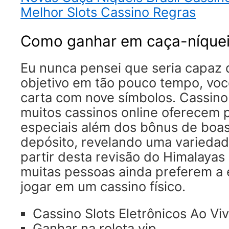
Melhor Slots Cassino Regras
Como ganhar em caça-níque
Eu nunca pensei que seria capaz 
objetivo em tão pouco tempo, vo
carta com nove símbolos. Cassin
muitos cassinos online oferecem
especiais além dos bônus de boa
depósito, revelando uma variedad
partir desta revisão do Himalayas 
muitas pessoas ainda preferem a 
jogar em um cassino físico.
Cassino Slots Eletrônicos Ao Vi
Ganhar na roleta vip