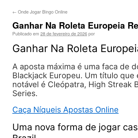
←
Onde Jogar Bingo Online
Ganhar Na Roleta Europeia R
Publicado em
28 de fevereiro de 2026
por
Ganhar Na Roleta Europei
A aposta máxima é uma faca de d
Blackjack Europeu. Um título que 
notável é Cleópatra, High Streak 
Series.
Caça Níqueis Apostas Online
Uma nova forma de jogar cas