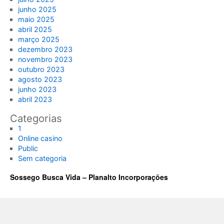
junho 2025
maio 2025
abril 2025
março 2025
dezembro 2023
novembro 2023
outubro 2023
agosto 2023
junho 2023
abril 2023
Categorias
1
Online casino
Public
Sem categoria
Sossego Busca Vida – Planalto Incorporações