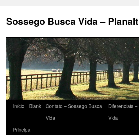
Sossego Busca Vida – Planal
Início
Blank
Contato – Sossego Busca
Diferenciais 
Vida
Vida
Principal