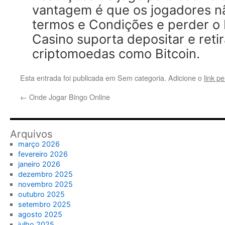
vantagem é que os jogadores n
termos e Condições e perder o
Casino suporta depositar e reti
criptomoedas como Bitcoin.
Esta entrada foi publicada em Sem categoria. Adicione o
link p
←
Onde Jogar Bingo Online
Arquivos
março 2026
fevereiro 2026
janeiro 2026
dezembro 2025
novembro 2025
outubro 2025
setembro 2025
agosto 2025
julho 2025