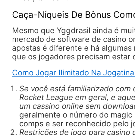
Caça-Níqueis De Bônus Com
Mesmo que Yggdrasil ainda é mui
mercado de software de casino on
apostas é diferente e há algumas 
que os jogadores precisam estar c
Como Jogar Ilimitado Na Jogatina
Se você está familiarizado com 
Rocket League em geral, e aqu
um cassino online sem downloa
geralmente o número do magic 
comps e ser reconhecido pelo j
Restrições de jogo para casino o