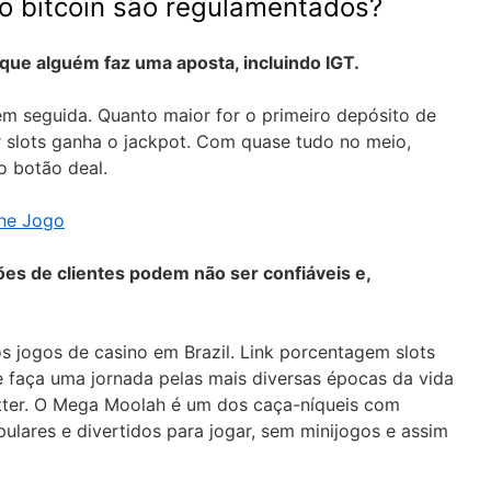
ro bitcoin são regulamentados?
 que alguém faz uma aposta, incluindo IGT.
m seguida. Quanto maior for o primeiro depósito de
 slots ganha o jackpot. Com quase tudo no meio,
o botão deal.
ine Jogo
es de clientes podem não ser confiáveis e,
os jogos de casino em Brazil. Link porcentagem slots
 faça uma jornada pelas mais diversas épocas da vida
atter. O Mega Moolah é um dos caça-níqueis com
ulares e divertidos para jogar, sem minijogos e assim