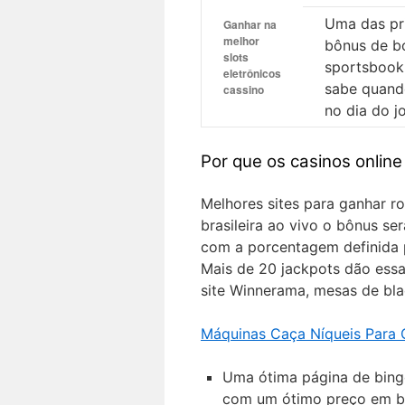
Uma das pri
Ganhar na
melhor
bônus de bo
slots
sportsbook
eletrônicos
sabe quando
cassino
no dia do j
Por que os casinos online
Melhores sites para ganhar ro
brasileira ao vivo o bônus s
com a porcentagem definida 
Mais de 20 jackpots dão essa
site Winnerama, mesas de blac
Máquinas Caça Níqueis Para 
Uma ótima página de bing
com um ótimo preço em bi