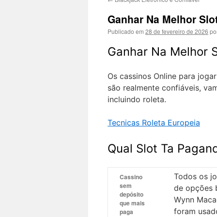
Ganhar Na Melhor Slo
Publicado em
28 de fevereiro de 2026
po
Ganhar Na Melhor S
Os cassinos Online para jogar
são realmente confiáveis, va
incluindo roleta.
Tecnicas Roleta Europeia
Qual Slot Ta Pagan
Todos os j
Cassino
sem
de opções b
depósito
Wynn Macao
que mais
foram usado
paga