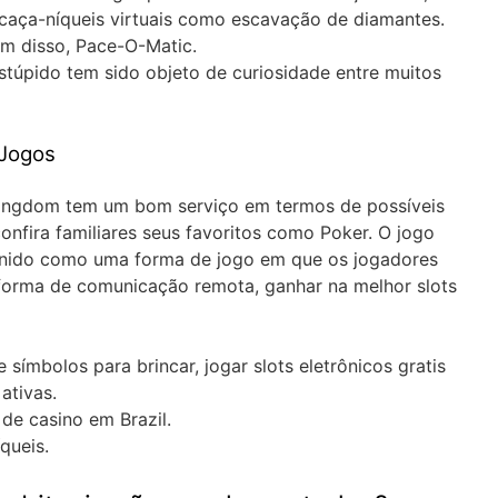
 caça-níqueis virtuais como escavação de diamantes.
ém disso, Pace-O-Matic.
túpido tem sido objeto de curiosidade entre muitos
 Jogos
Kingdom tem um bom serviço em termos de possíveis
confira familiares seus favoritos como Poker. O jogo
inido como uma forma de jogo em que os jogadores
forma de comunicação remota, ganhar na melhor slots
símbolos para brincar, jogar slots eletrônicos gratis
 ativas.
de casino em Brazil.
queis.