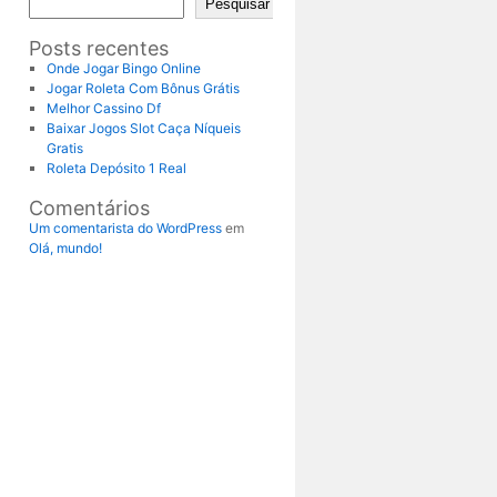
Pesquisar
Posts recentes
Onde Jogar Bingo Online
Jogar Roleta Com Bônus Grátis
Melhor Cassino Df
Baixar Jogos Slot Caça Níqueis
Gratis
Roleta Depósito 1 Real
Comentários
Um comentarista do WordPress
em
Olá, mundo!