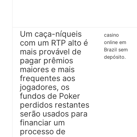
Um caça-níqueis
casino
com um RTP alto é
online em
Brazil sem
mais provável de
depósito.
pagar prêmios
maiores e mais
frequentes aos
jogadores, os
fundos de Poker
perdidos restantes
serão usados para
financiar um
processo de