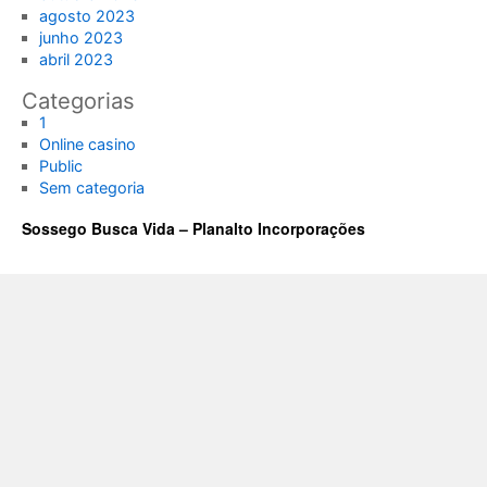
agosto 2023
junho 2023
abril 2023
Categorias
1
Online casino
Public
Sem categoria
Sossego Busca Vida – Planalto Incorporações