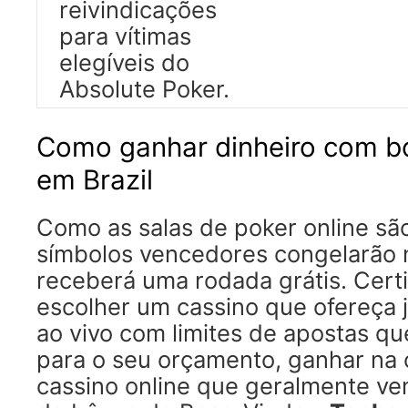
reivindicações
para vítimas
elegíveis do
Absolute Poker.
Como ganhar dinheiro com b
em Brazil
Como as salas de poker online são
símbolos vencedores congelarão n
receberá uma rodada grátis. Cert
escolher um cassino que ofereça 
ao vivo com limites de apostas q
para o seu orçamento, ganhar na 
cassino online que geralmente v