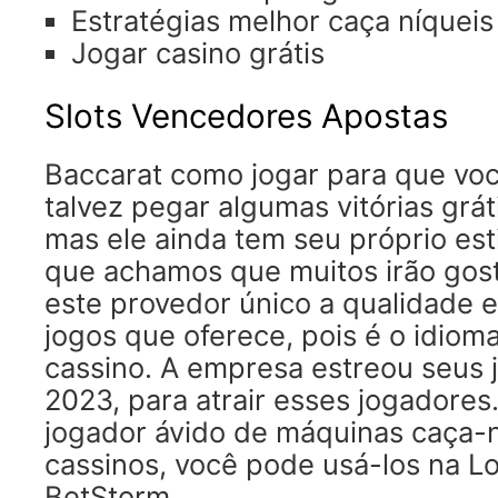
Estratégias melhor caça níqueis
Jogar casino grátis
Slots Vencedores Apostas
Baccarat como jogar para que voc
talvez pegar algumas vitórias grát
mas ele ainda tem seu próprio est
que achamos que muitos irão gost
este provedor único a qualidade 
jogos que oferece, pois é o idioma
cassino. A empresa estreou seus 
2023, para atrair esses jogadores
jogador ávido de máquinas caça-
cassinos, você pode usá-los na L
BetStorm.