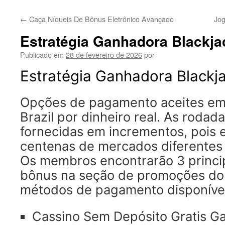
←
Caça Níqueis De Bônus Eletrônico Avançado
Jog
Estratégia Ganhadora Blackja
Publicado em
28 de fevereiro de 2026
por
Estratégia Ganhadora Blackj
Opções de pagamento aceites em 
Brazil por dinheiro real.
As rodada
fornecidas em incrementos, pois e
centenas de mercados diferentes 
Os membros encontrarão 3 princip
bônus na seção de promoções do s
métodos de pagamento disponívei
Cassino Sem Depósito Gratis Ga