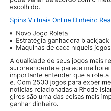
escolhido.
Spins Virtuais Online Dinheiro Rea
Novo Jogo Roleta
Estratégia ganhadora blackjack
Maquinas de caça níqueis jogos 
A qualidade de seus jogos mais r
surpreendente e parece melhorar
importante entender que a roleta
e. Com 2500 jogos para experimen
notícias relacionadas a Rhode Isl
giros são uma das coisas mais im
ganhar dinheiro.