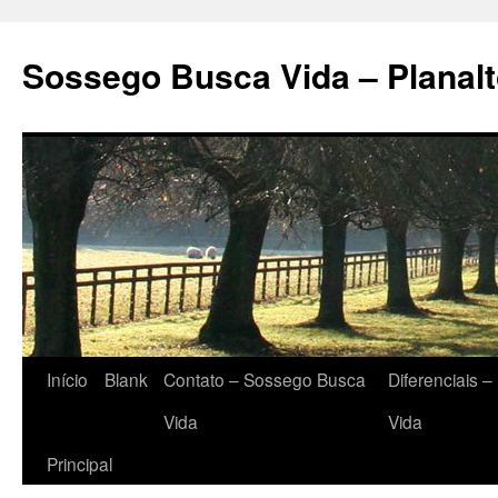
Sossego Busca Vida – Planal
Início
Blank
Contato – Sossego Busca
Diferenciais 
Vida
Vida
Principal