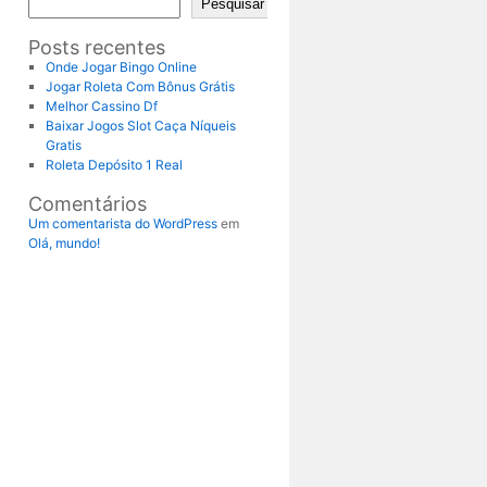
Pesquisar
Posts recentes
Onde Jogar Bingo Online
Jogar Roleta Com Bônus Grátis
Melhor Cassino Df
Baixar Jogos Slot Caça Níqueis
Gratis
Roleta Depósito 1 Real
Comentários
Um comentarista do WordPress
em
Olá, mundo!