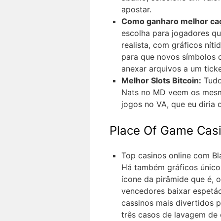
apostar.
Como ganharo melhor caç
escolha para jogadores qu
realista, com gráficos níti
para que novos símbolos c
anexar arquivos a um ticke
Melhor Slots Bitcoin:
Tudo 
Nats no MD veem os mesm
jogos no VA, que eu diria
Place Of Game Cas
Top casinos online com Bl
Há também gráficos único
ícone da pirâmide que é, o
vencedores baixar espetá
cassinos mais divertidos p
três casos de lavagem de d