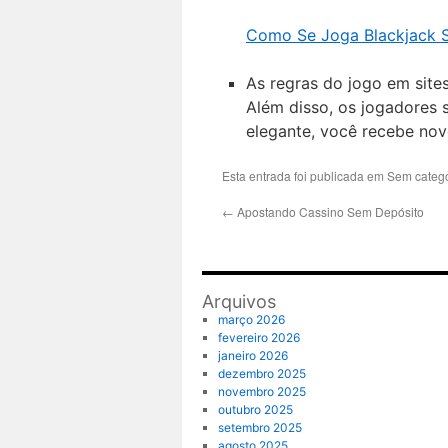
Como Se Joga Blackjack 
As regras do jogo em sites
Além disso, os jogadores s
elegante, você recebe nov
Esta entrada foi publicada em Sem categ
←
Apostando Cassino Sem Depósito
Arquivos
março 2026
fevereiro 2026
janeiro 2026
dezembro 2025
novembro 2025
outubro 2025
setembro 2025
agosto 2025