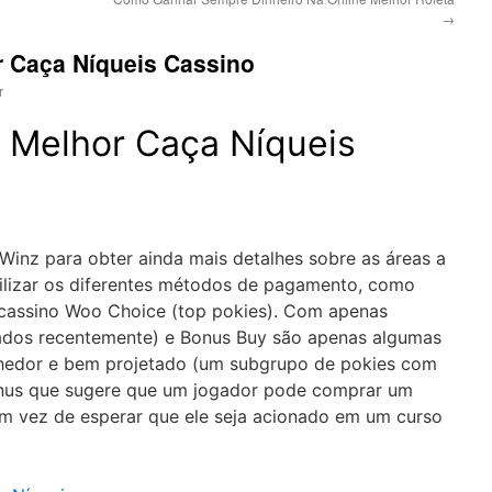
→
 Caça Níqueis Cassino
r
Melhor Caça Níqueis
 Winz para obter ainda mais detalhes sobre as áreas a
tilizar os diferentes métodos de pagamento, como
 cassino Woo Choice (top pokies). Com apenas
ados recentemente) e Bonus Buy são apenas algumas
lhedor e bem projetado (um subgrupo de pokies com
us que sugere que um jogador pode comprar um
m vez de esperar que ele seja acionado em um curso