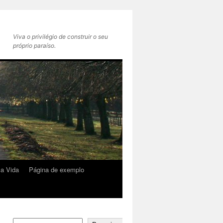
Viva o privilégio de construir o seu
próprio paraíso.
ca Vida
Página de exemplo