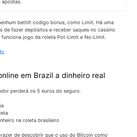
e apostas.
nenhum bettilt codigo bonus, como Limit. Há uma
 de fazer depósitos e receber saques no cassino
 funciona jogo da roleta Pot-Limit e No-Limit.
do
nline em Brazil a dinheiro real
ador perderá os 5 euros do seguro.
ia
leta
heiro na roleta brasileiro
prazer de descobrir que o uso do Bitcoin como