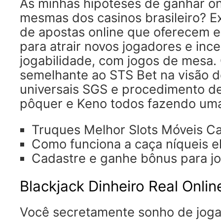
As minhas hipóteses de ganhar on
mesmas dos casinos brasileiro?
Ex
de apostas online que oferecem 
para atrair novos jogadores e ince
jogabilidade, com jogos de mesa.
semelhante ao STS Bet na visão d
universais SGS e procedimento de
pôquer e Keno todos fazendo uma
Truques Melhor Slots Móveis C
Como funciona a caça níqueis e
Cadastre e ganhe bônus para jo
Blackjack Dinheiro Real Onlin
Você secretamente sonho de joga