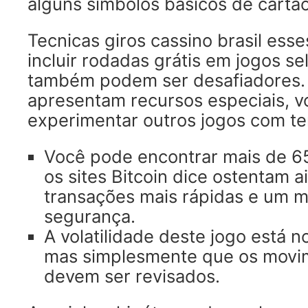
alguns símbolos básicos de cartão
Tecnicas giros cassino brasil es
incluir rodadas grátis em jogos s
também podem ser desafiadores.
apresentam recursos especiais,
experimentar outros jogos com t
Você pode encontrar mais de 65
os sites Bitcoin dice ostentam a
transações mais rápidas e um m
segurança.
A volatilidade deste jogo está 
mas simplesmente que os movi
devem ser revisados.