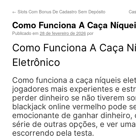
←
Slots Com Bonus De Cadastro Sem Depósito
Cas
Como Funciona A Caça Níquei
Publicado em
28 de fevereiro de 2026
por
Como Funciona A Caça Ní
Eletrônico
Como funciona a caça níqueis el
jogadores mais experientes e es
perder dinheiro se não tiverem so
blackjack online vermelho pode s
emocionante de ganhar dinheiro,
série de outras opções, e ver uma
escorrendo pela testa.