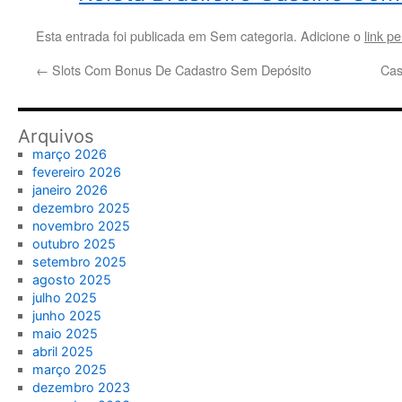
Esta entrada foi publicada em Sem categoria. Adicione o
link p
←
Slots Com Bonus De Cadastro Sem Depósito
Cas
Arquivos
março 2026
fevereiro 2026
janeiro 2026
dezembro 2025
novembro 2025
outubro 2025
setembro 2025
agosto 2025
julho 2025
junho 2025
maio 2025
abril 2025
março 2025
dezembro 2023