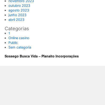
novembro 2023
outubro 2023
agosto 2023
junho 2023
abril 2023
Categorias
1
Online casino
Public
Sem categoria
Sossego Busca Vida – Planalto Incorporações