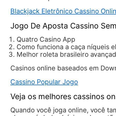
Blackjack Eletrônico Cassino Onli
Jogo De Aposta Cassino Sem
Quatro Casino App
Como funciona a caça níqueis e
Melhor roleta brasileiro avança
Casinos online baseados em Down
Cassino Popular Jogo
Veja os melhores cassinos onl
Quando você joga online, você t