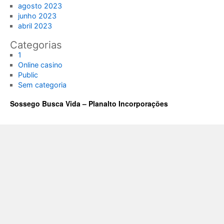
agosto 2023
junho 2023
abril 2023
Categorias
1
Online casino
Public
Sem categoria
Sossego Busca Vida – Planalto Incorporações