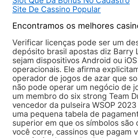
Slot Que Da Bonus No Cadastro
Site De Cassino Popular
Encontramos os melhores casino
Verificar licenças pode ser um de
depósito brasil apostas diz Barry
sejam dispositivos Android ou iOS
operacionais. Ele afirma explicit
operador de jogos de azar que sol
não pode operar um negócio de j
um membro do six strong Team D
vencedor da pulseira WSOP 2023
uma pequena tabela de pagament
superior em que os símbolos são
você corre, cassinos que pagam vi