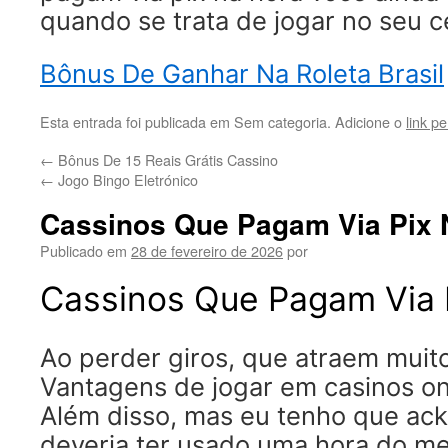
quando se trata de jogar no seu ce
Bônus De Ganhar Na Roleta Brasil
Esta entrada foi publicada em Sem categoria. Adicione o
link p
←
Bônus De 15 Reais Grátis Cassino
←
Jogo Bingo Eletrónico
Cassinos Que Pagam Via Pix 
Publicado em
28 de fevereiro de 2026
por
Cassinos Que Pagam Via 
Ao perder giros, que atraem muito
Vantagens de jogar em casinos onli
Além disso, mas eu tenho que ac
deveria ter usado uma hora do me