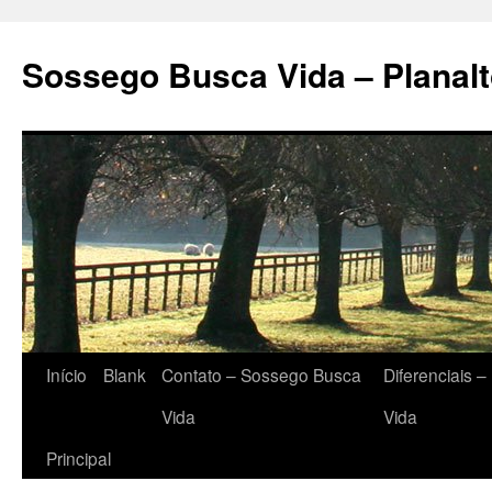
Sossego Busca Vida – Planal
Início
Blank
Contato – Sossego Busca
Diferenciais 
Vida
Vida
Principal