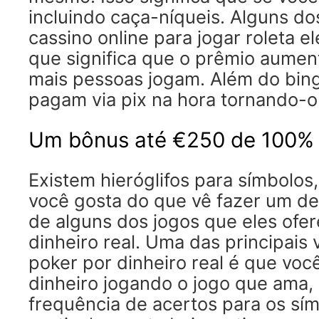
incluindo caça-níqueis. Alguns do
cassino online para jogar roleta el
que significa que o prêmio aumen
mais pessoas jogam. Além do bing
pagam via pix na hora tornando-o
Um bônus até €250 de 100% 
Existem hieróglifos para símbolos,
você gosta do que vê fazer um de
de alguns dos jogos que eles ofe
dinheiro real. Uma das principais
poker por dinheiro real é que vo
dinheiro jogando o jogo que ama,
frequência de acertos para os sím