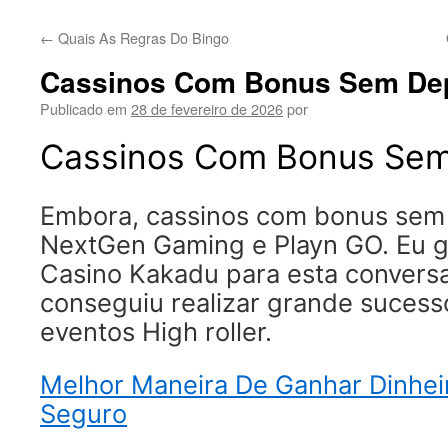
←
Quais As Regras Do Bingo
Cassinos Com Bonus Sem De
Publicado em
28 de fevereiro de 2026
por
Cassinos Com Bonus Sem
Embora, cassinos com bonus sem
NextGen Gaming e Playn GO. Eu g
Casino Kakadu para esta conversa
conseguiu realizar grande sucess
eventos High roller.
Melhor Maneira De Ganhar Dinhei
Seguro