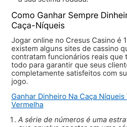
Como Ganhar Sempre Dinhei
Caça-Níqueis
Jogar online no Cresus Casino é 1
existem alguns sites de cassino 
contratam funcionários reais que
todo para garantir que seus clien
completamente satisfeitos com su
jogo.
Ganhar Dinheiro Na Caça Níqueis V
Vermelha
A série de números é uma estra